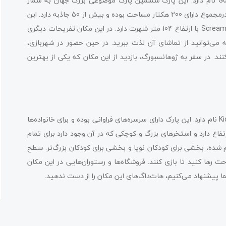
یکی از پارک های آبی در ژوهانسبورگ Gold Reef City Theme Park نام دارد. این پارک ششمین پارک موضوعی بزرگ جهان به شمار
می‌آید و برای کودکان و بزرگسالان مناسب است. همچنین این مکان درمجموع دارای 200 هکتار مساحت بوده و بیش از 50 جاذبه دارد. این
مکان به‌خاطر سواری‌های هیجان‌انگیزش ازجمله ترن‌هوایی Scream Machine با ارتفاع 104 متر شهرت دارد. در این مکان تفریحات دیگری
ه می‌توانید از تماشای آن لذت ببرید. در حین حضور در شهربازی،
ند. در سفر به ژوهانسبورگ، بازدید از این مکان که یکی از بهترین
یکی دیگر از پارک های تفریحی ژوهانسبورگ Kids World & Waterpark نام دارد. این پارک دارای سرسره‌های فراوانی بوده و برای خانواده‌ها
یکی از سرسره‌های بادی و پرطرفدار این مکان 20 متر ارتفاع دارد و استخرهای بزرگ و کوچکی که در آن وجود دارد برای تمام
ده، بخشی برای کودکان نوپا و بخشی برای کودکان بزرگ‌تر. سطح
احت رها کنید تا بازی کنند. فروشگاه‌ها و رستوران‌هایی در این مکان
شما پیشنهاد می‌کنیم، هات‌داگ‌های این مکان را از دست ندهید.