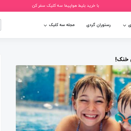
با خرید بلیط هواپیما سه کلیک سفر کن
ی
رستوران گردی
مجله سه کلیک
 خنک!