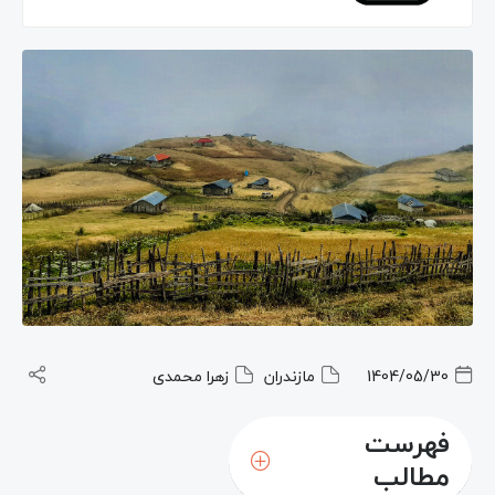
1404/05/30
مازندران
زهرا محمدی
فهرست
مطالب