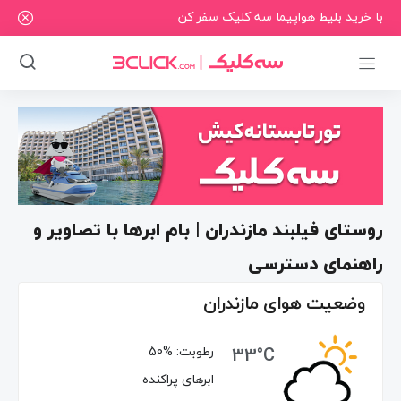
با خرید بلیط هواپیما سه کلیک سفر کن
روستای فیلبند مازندران | بام ابرها با تصاویر و
راهنمای دسترسی
وضعیت هوای مازندران
33°C
رطوبت:
50%
ابرهای پراکنده