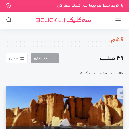
با خرید بلیط هواپیما سه کلیک سفر کن
قشم
49 مطلب
پنجره ای
خطی
خانه
قشم
برگه 5
»
»