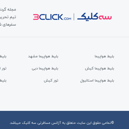
مجله گردش
تیم تحریری
سفرهای شم
بلیط هواپیما
بلیط هواپیما مشهد
بلیط
بلیط هواپیما کیش
بلیط هواپیما دبی
تور 
بلیط هواپیما استانبول
تور کیش
بلیط
©تمامی حقوق این سایت متعلق به آژانس مسافرتی
سه کلیک
میباشد.