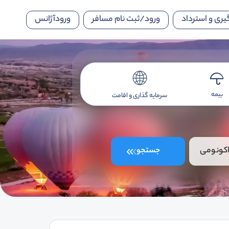
یری و استرداد
ورود/ثبت نام مسافر
ورودآژانس
بیمه
سرمایه گذاری و اقامت
کونومی
جستجو