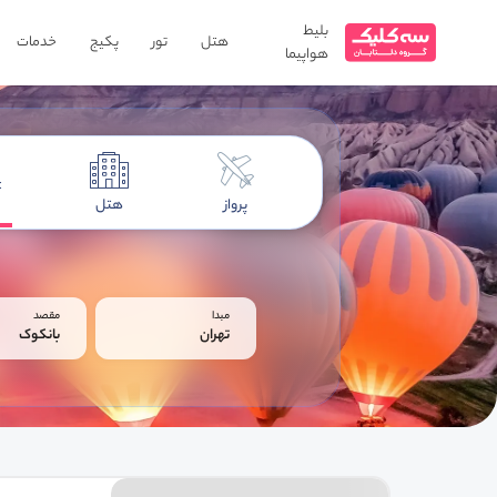
بلیط
هتل
تور
پکیج
خدمات
هواپیما
پرواز
هتل
مبدا
مقصد
تهران
بانکوک