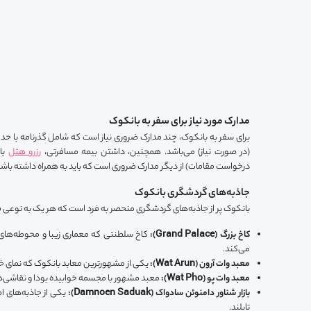
مدارک مورد نیاز برای سفر به بانکوک
برای سفر به بانکوک، چند مدارک ضروری نیاز است که شامل گذرنامه با حداقل 6 ماه اعت
(در صورت نیاز) می‌باشد. همچنین، داشتن بیمه مسافرتی،
رزرو هتل
یا
درخواست مقامات) از دیگر مدارک ضروری است که باید به همراه داشته باش
جاذبه‌های گردشگری بانکوک
بانکوک پر از جاذبه‌های گردشگری منحصر به فرد است که هر یک به نوعی فرهن
کاخ بزرگ (Grand Palace):
کاخ سلطنتی که معماری زیبا و محوطه‌های
می‌کند.
معبد وات آرون (Wat Arun):
یکی از مشهورترین معابد بانکوک که نمای خیره‌
معبد وات پو (Wat Pho):
معبد مشهور با مجسمه خوابیده بودا و نقاشی‌ه
بازار شناور دامنوئن سادواک (Damnoen Saduak):
یکی از جاذبه‌های ا
تایلند.