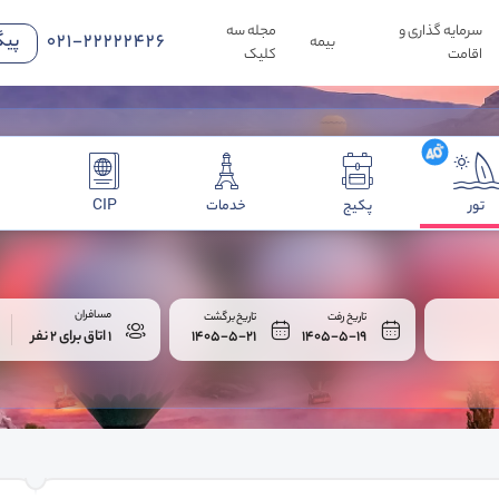
سرمایه گذاری و
مجله سه
021-22222426
پیگ
بیمه
اقامت
کلیک
تور
پکیج
خدمات
CIP
مسافران
تاریخ رفت
تاریخ برگشت
ا
1405-5-19
1405-5-21
1 اتاق برای 2 نفر