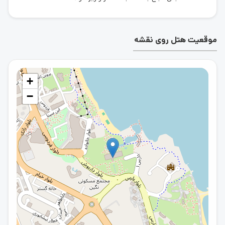
آن است. ماساژ تایلندی و ماساژ پا با ماهی از جمه ماساژهایی
است که نباید در مدت اقامت در هتل داریوش آن را از دست
داد. این هتل آتلیه و آرایشگاه هم دارد و برای استفاده از این
موقعیت هتل روی نقشه
خدمات لازم نیست هتل را ترک کنید.
+
موقعیت جغرافیایی هتل داریوش
−
موقعیت مکانی بسیار خوب از مهمترین دلایل توجه مسافران
جزیره زیبای کیش به هتل داریوش محسوب می‌شود. این
هتل در نزدیکی ساحل واقع شده است و به راحتی می‌توانید از
هتل داریوش به ساحل زیبای خلیج فارس بروید. این هتل
همچنین به مراکز خرید کیش نیز نزدیک است، از جمله این
مراکز می‌توان به مجتمع تجاری سارینا 1 و بازار پردیس 1 و 2
اشاره کرد. این هتل تا اسکله تفریحی کیش و بولینگ مریم هم
حدود 2 کیلومتر فاصله دارد. از هتل داریوش تا فرودگاه کیش
هم ده دقیقه با ماشین فاصله است.