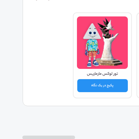
تور لوکس مارماریس
پکیج در یک نگاه