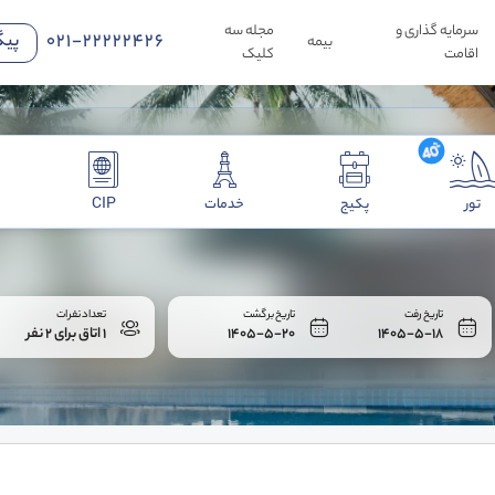
سرمایه گذاری و
مجله سه
021-22222426
پیگ
بیمه
اقامت
کلیک
تور
پکیج
خدمات
CIP
تاریخ رفت
تاریخ برگشت
تعداد نفرات
1405-5-18
1405-5-20
1 اتاق برای 2 نفر