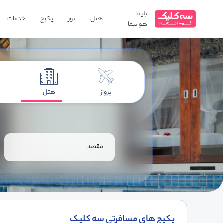
بلیط
هتل
تور
پکیج
خدمات
هواپیما
پرواز
هتل
مقصد
پکیج های مسافرتی سه کلیک