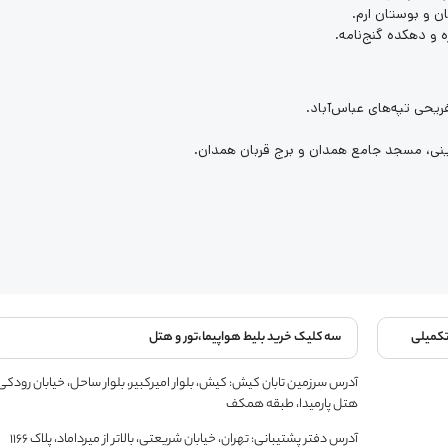
مان و بوستان ارم.
 و دهکده گنج‌نامه.
ریحی تپه‌های عباس‌آباد.
ینی، مسجد جامع همدان و برج قربان همدان.
تکمیلی
سه کلیک خرید بلیط هواپیما،تور و هتل
آدرس سرزمین تابان کیش: کیش، بلوار امیرکبیر، بلوار ساحل، خیابان رودکی
هتل پارمیدا، طبقه همکف
آدرس دفتر پشتیبانی: تهران، خیابان شریعتی، بالاتر از میرداماد، پلاک 1166