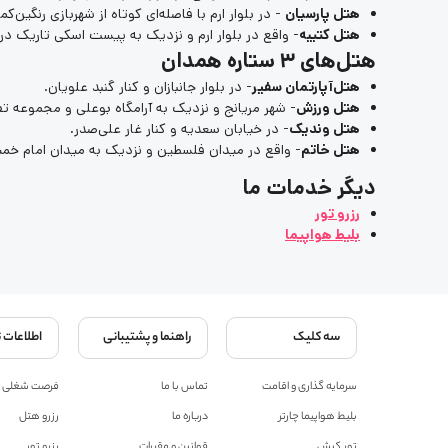
هتل پارسیان
- در بلوار ارم با فاصله‌ای کوتاه از شهربازی رنگین‌ک
هتل کتیبه
- واقع در بلوار ارم و نزدیک به پیست اسکی تاریک دره
هتل‌های 3 ستاره همدان
هتل‌آپارتمان سفیر
- در بلوار جانبازان و کنار گنبد علویان.
هتل ورزش
- شهر مریانج و نزدیک به آرامگاه بوعلی و مجموعه تف
هتل وندیک
- در خیابان سعدیه و کنار غار علی‌صدر.
هتل خاتم
- واقع در میدان فلسطین و نزدیک به میدان امام خم
دیگر خدمات ما
رزرو تور
بلیط هواپیما
سه کلیک
راهنما و پشتیبانی
اطلاعات 
سرمایه گذاری و اقامت
تماس با ما
فرصت شغلی
بلیط هواپیما چارتر
درباره ما
رزرو هتل
تور کیش
قوانین و مقررات
رزرو تور