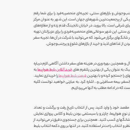
‌وجوش و بازارهای سنتی، تجربه‌ای منحصربه‌فرد را برای شما رقم
و یکی از پرجمعیت‌ترین شهرهای جهان است. این شهر به عنوان مرکز
 شرقی است، بالا بروید، در خیابان نانجینگ قدم زده و از مغازه‌های
های سنتی این شهر سوغاتی‌های منحصربه‌فردی را برای عزیزانتان تهیه
شانگهای برگزار می‌شود که می‌توانید با شرکت در آن‌ها، تجربه سفر
ن از غذاهای لذیذ و خرید از بازارهای شلوغ و پرجنب‌وجوش.
ل و همچنین بهره وری در هزینه های سفر داشتن آگاهی لازم درباره
لیک به عنوان یکی از بهترین پلتفرم های
خرید آنلاین بلیط هواپیما
به
ی را جستجو کرده و با بهترین
قیمت بلیط هواپیما
را خریداری نمایید.
رانسفر، بیمه مسافرتی و… اشاره کرد. به عبارتی خواهید توانست کلیه
است که در ادامه مطلب به آنها می‌پردازیم.
مقصد خود را وارد کنید. پس از انتخاب تاریخ رفت و برگشت و تعداد
 نوع هواپیما، چارتر و یا سیستمی بودن بلیط و کلاس پروازی نمایش
ان شانگهای کسب کنید. همچنین برای جستجوی دقیق‌تر می‌توانید از
انتخاب راحت‌تر استفاده کنید. در انتها بر روی دکمه انتخاب بلیط