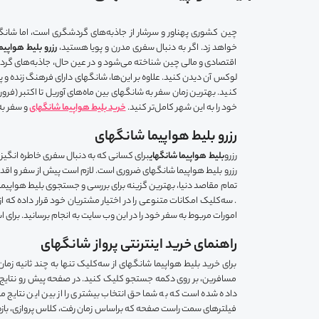
چین کشوری پهناور و سرشار از جاذبه‌های گردشگری است، اما شانگه
خواهد زد. اگر به دنبال سفری مدرن و پویا هستید،
رزرو بلیط هواپیم
اقتصادی و مالی چین شناخته می‌شود و در عین حال، جاذبه‌های گردشگری
لوکس آن دیدن کنید. علاوه بر این‌ها، شانگهای دارای فرهنگ زنده و پ
کنید. بهترین زمان سفر به شانگهای بین ماه‌های آوریل تا اکتبر (فر
خود را به این شهر کامل‌تر کنید.
خرید بلیط هواپیما شانگهای
و سفر به
رزرو بلیط هواپیما شانگهای
رزرو
بلیط هواپیما شانگهای
برای کسانی که به دنبال سفری خاطره انگیز
رزرو بلیط هواپیما شانگهای ضروری است. لازم است پیش از سفر و اقد
تمام مقاصد دنیا، بهترین گزینه برای بررسی و جستجوی بلیط هواپیما
. سه‌کلیک امکانات متنوعی را در اختیار مشتریان خود قرار داده که ا
امورات مربوط به سفر خود را در این وب سایت به انجام برسانید. برای ا
راهنمای خرید اینترنتی پرواز شانگهای
برای خرید بلیط هواپیما شانگهای از سه‌کلیک تنها به چند ثانیه زم
مسافرین، بر روی دکمه جستجو کلیک کنید. در صفحه پیش رو نتایج مخت
داده شده است که به شما حق انتخاب بیشتری را از بین این نتایج م
فیلترهای سمت راست صفحه که براساس زمان رفت، کلاس پروازی، بازه ق