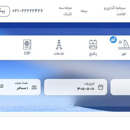
سرمایه گذاری و
مجله سه
021-22222426
پیگ
بیمه
اقامت
کلیک
تور
پکیج
خدمات
CIP
تعداد نفرات
تاریخ رفت
اک
1 مسافر
1405-5-18