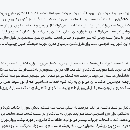
ای، مروارید درخشان شرق، با آسمان‌خراش‌های سربه‌فلک‌کشیده، خیابان‌های شلوغ و پرجنب
ا شانگهای
می‌تواند آغاز سفری به یادماندنی برای شما باشد. شانگهای بزرگترین شهر چین 
 متعددی را نیز در خود جای داده است. می‌توانید از برج مروارید، که بلندترین برج در آسیای
ویایی نیز است. می‌توانید در رستوران‌های محلی غذاهای چینی لذیذ را امتحان کنید و در بازار
وردین تا مهر) است، زمانی که هوا مطبوع و آفتابی است. جشنواره‌های متعددی در طول سال در 
 این شهر زیبا، فرصتی است برای غرق شدن در دنیای مدرن، تجربه فرهنگ اصیل چینی، لذت برد
 به یک مقصد پرهیجان هستند قدم بسیار مهمی به شمار می رود. برای داشتن یک سفر ایده آ
ام به خرید بلیط هواپیما شانگهای اطلاعات لازم در این خصوص را به دست آورید. سایت سه ک
 شانگهای به شمار می رود. در سایت سه کلیک می توانید براحتی بهترین بلیط هواپیما شانگها
ز جمله مهمترین امکانات آن می‌توان به ارائه کلیه خدمات مسافرتی اعم از: تور، بلیط، هتل،‌ت
ستفاده بهتر از زمان سفر قبل از رزرو بلیط هواپیما شانگهای آگاهی از چند نکته بسیار ضروری 
ان نیاز خواهید داشت. در ابتدا در صفحه اصلی سایت سه کلیک، بخش پرواز را انتخاب کرده و 
لفی برای رزرو اینترنتی بلیط هواپیما تهران به شانگهای بر حسب قیمت بلیط، ساعت پرواز،
ی‌دهد. شما با انتخاب جزئیات بیشتر می‌توانید اطلاعات کاملتری در مورد تیکت پرواز تهر
یمت، نوع پرواز و شرکت هواپیمایی، تنظیم شده است، جهت سهولت در کسب نتیجه مورد نظر و 