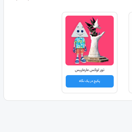
تور لوکس مارماریس
پکیج در یک نگاه