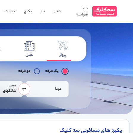
بلیط
هتل
تور
پکیج
خدمات
هواپیما
پرواز
هتل
یک طرفه
دو طرفه
مقصد
مبدا
شانگهای
پکیج های مسافرتی سه کلیک