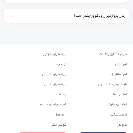
زمان پرواز تهران ونکوور چقدر است؟
سرمایه گذاری و اقامت
بلیط هواپیما چارتر
تور کیش
تور دبی
تور استانبول
بلیط هواپیما کیش
بلیط هواپیما استانبول
بلیط هواپیما دبی
تماس با ما
درباره ما
قوانین و مقررات
راهنمای استرداد بلیط
فرصت شغلی
رزرو هتل
رزرو تور
قوانین سفر