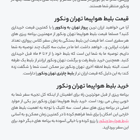
ونکور منتظر شما هستند.
قیمت بلیط هواپیما تهران ونکور
آیا می خواهید ارزان ترین
پرواز تهران به ونکوور
را با کمترین قیمت خریداری
کنید؟ مسلما قیمت بلیط هواپیما تهران ونکور از مهمترین برنامه ریزی های
هر سفری است. اما قیمت این بلیط بستگی به زمان سفر، کلاس پروازی، تعداد
نفرات، ایرلاین و… خواهد داشت. اما ما در سایت سه کلیک چند توصیه به شما
داریم. توصیه ما به شما این است که بلیط خود را از 2 تا 4 ماه قبل خریداری
کنید. همچنین خرید بلیط رفت و برگشت تهران ونکور ارزانتر از بلیط یک طرفه
است. البته بلیط لحظه آخری تهران ونکور نیز ممکن است شما را شگفت زده
کند؛ به این دلیل که قیمت ارزان تر از
بلیط چارتری تهران ونکور
را داراست.
خرید بلیط هواپیما تهران ونکور
برنامه ریزی از قبل موثرترین راه برای اطمینان از اینکه کل تجربه سفر شما به
خوبی پیش می رود؛ است. خرید بلیط هواپیما تهران ونکور نیز یکی از موارد
اصلی در برنامه ریزی های سفر است. سه کلیک با توجه به اهمیت بلیط های
خارجی این امکان را برای شما فراهم کرده تا در کمترین زمان ممکن و به آسانی
بلیط هواپیما ونکور
را رزرو کرده و با خیالی آسوده به برنامه های دیگر خود برای
این سفر بپردازید.