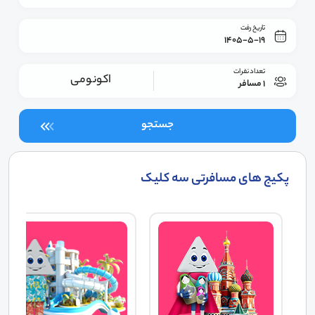
تاریخ رفت
1405-5-19
تعداد نفرات
اکونومی
1 مسافر
جستجو
پکیج های مسافرتی سه کلیک