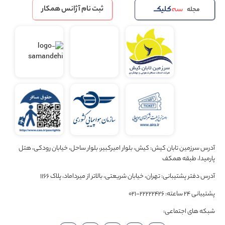
ثبت نام آژانس همکار
مجله
آدرس سرزمین تابان کیش: کیش، بلوار امیرکبیر، بلوار ساحل، خیابان رودکی، هتل
پارمیدا، طبقه همکف
آدرس دفتر پشتیبانی: تهران، خیابان شریعتی، بالاتر از میرداماد، پلاک 1166
پشتیبانی 24 ساعته: 22222426-021
شبکه های اجتماعی: