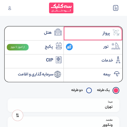
هتل
پرواز
تور
پکیج
از امروز تا نوروز
خدمات
CIP
بیمه
سرمایه گذاری و اقامت
یک طرفه
دو طرفه
مبدا
تهران
مقصد
ونکوور