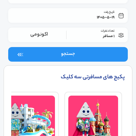
تاریخ رفت
1405-5-19
تعداد نفرات
اکونومی
1 مسافر
جستجو
پکیج های مسافرتی سه کلیک