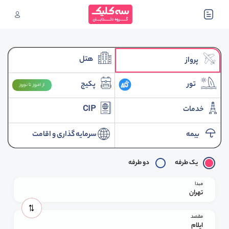
هتل
پرواز
تور
پکیج
از امروز تا نوروز
خدمات
CIP
بیمه
سرمایه گذاری و اقامت
یک طرفه
دو طرفه
مبدا
تهران
مقصد
ایلام