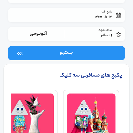
تاریخ رفت
1405-5-16
تعداد نفرات
اکونومی
1 مسافر
جستجو
پکیج های مسافرتی سه کلیک