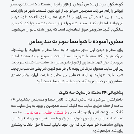
گردشگران در حال عکس گرفتن از بازار و آبزیان هستند که صحنه‌ی بسیار
زیبائی را رقم می‌زند. همچنین می‌توانید از زیباترین قسمت شهر در بازار لذت
ببرید، جایی که در آن بسیاری از غذاهای محلی فوق العاده خوشمزه را
می‌توانید امتحان کنید. معبد هندو را نیز از دست ندهید، چرا که یک بنای
سنگی با گنبد مخروطی فوق العاده زیبا است که بدون شک محو آن می‌شوید.
سفری آسوده با هواپیما تبریز به بندرعباس
برای سفر و دیدن این شهر بندری، ما به شما سفر با هواپیما را پیشنهاد
می‌کنیم، چرا که سفر با هواپیما بسیار راحت و سریع تر به مقصد انجام
می‌پذیرد. برای تهیه بلیط پرواز تبریز بندر عباس، به سایت سه کلیک سر بزنید.
زیرا این سایت همواره در تلاش بوده تا با فراهم کردن شرایطی مناسب در جهت
خرید بلیط هواپیما و ارائه خدماتی بی نظیر و قیمت ارزان، رضایت‌مندی
مسافران را در خصوص فرآیند خرید بلیط هواپیما بدست آورد.
پشتیبانی 24 ساعته در سایت سه کلیک
خاطر نشان می‌شود که امکان استرداد آنلاین بلیط و همچنین پشتیبانی 24
ساعته از جمله مزایای سایت سه کلیک است. همچنین با ورود به پنل سایت سه
کلیک، نتایج مختلفی برای رزرو اینترنتی
بلیط هواپیما تبریز بندر عباس
، برحسب
قیمت بلیط، زمان پرواز، نوع هواپیما، چارتر و یا سیستمی بودن بلیط و کلاس
پروازی مشاهده خواهید کرد که این خود دلیلی است تا حق انتخاب بیشتری
برای شما فراهم شود.