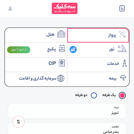
هتل
پرواز
تور
پکیج
از امروز تا نوروز
خدمات
CIP
بیمه
سرمایه گذاری و اقامت
یک طرفه
دو طرفه
مبدا
تبریز
مقصد
بندر عباس