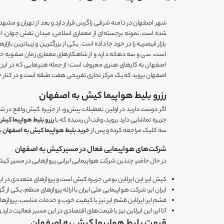
شهر اصفهان در دامنه شرقی زاگرس قرار دارد و بعد از تهران و مشه
شده است. نمونه برجسته‌ای از معماری اسلامی، میدان نقش جهان، 
بازار قیصریه را در خود جا داده است. یکی از بزرگترین و زیباترین ب
است، سی و سه دهانه دارد و از شاهکارهای معماری زمان صفویه حس
اصفهان به کارهای هنری معروف است؛ از جمله هنرهایی که در این 
اصفهان بروید که یک مرکز تجاری تفریحی هفت طبقه است و در کنار خر
رزرو بلیط هواپیما کیش به اصفهان
اگر دوست دارید در اولین تعطیلات پیش‌رو، از جزیره کیش واقع در شهر
جزیره تماشایی دارد بروید، وقت آن رسیده که با
رزرو بلیط هواپیما کیش
سه کلیک مراجعه کرده و پس از
خرید بلیط هواپیما کیش به اصفهان
ب
شرکت‌های هواپیمایی فعال در مسیر کیش به اصفهان
در حال حاضر، چندین شرکت هواپیمایی ایرانی پروازهایی در مسیر کیش به 
کیش ایر: این ایرلاین بومی جزیره کیش است و پروازهای متعددی در ای
ایران ایر: شرکت هواپیمایی ملی ایران با ارائه پروازهای منظم، یکی ا
قشم ایر: ایرلاین قشم ایر نیز با کیفیت خوب و خدمات مناسب، پروازه
آتا ایر: این ایرلاین نیز با قیمت‌های اقتصادی در این مسیر فعالیت دار