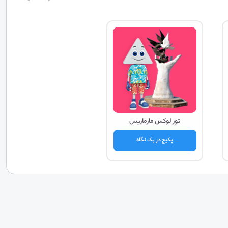
تور لوکس مارماریس
پکیج در یک نگاه