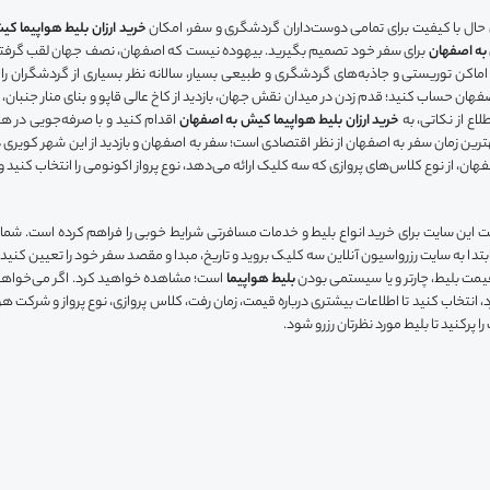
ال با کیفیت برای تمامی دوست‌داران گردشگری و سفر، امکان
خرید ارزان بلیط هواپیما ک
به اصفهان
برای سفر خود تصمیم بگیرید. بیهوده نیست که اصفهان، نصف جهان لقب گرفته
اماکن توریستی و جاذبه‌های گردشگری و طبیعی بسیار، سالانه نظر بسیاری از گردشگران را 
هان حساب کنید؛ قدم زدن در میدان نقش جهان، بازدید از کاخ عالی قاپو و بنای منار جنبان،
اع از نکاتی، به
خرید ارزان بلیط هواپیما کیش به اصفهان
اقدام کنید و با صرفه‌جویی در هزی
از بهترین زمان سفر به اصفهان از نظر اقتصادی است؛ سفر به اصفهان و بازدید از این شهر کویر
ن، از نوع کلاس‌های پروازی که سه کلیک ارائه می‌دهد، نوع پرواز اکونومی را انتخاب کنید و سف
عزیزان است این سایت برای خرید انواع بلیط و خدمات مسافرتی شرایط خوبی را فراهم کرده است. ش
بتدا به سایت رزرواسیون آنلاین سه کلیک بروید و تاریخ، مبدا و مقصد سفر خود را تعیین کنید و
قیمت بلیط، چارتر و یا سیستمی بودن
بلیط هواپیما
است؛ مشاهده خواهید کرد. اگر می‌خواهید
، انتخاب کنید تا اطلاعات بیشتری درباره قیمت، زمان رفت، کلاس پروازی، نوع پرواز و شرکت هوا
پرکنید تا بلیط مورد نظرتان رزرو شود.