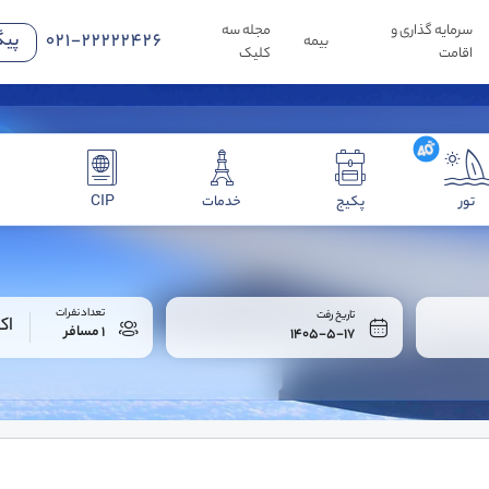
سرمایه گذاری و
مجله سه
021-22222426
پیگ
بیمه
اقامت
کلیک
تور
پکیج
خدمات
CIP
تعداد نفرات
تاریخ رفت
اک
1 مسافر
1405-5-17