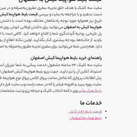
قیمت بلیط هواپیما کیش به اصفهان
سایت سه کلیک با هدف خلق تجربه سفری مقرون‌به‌صرفه و در عین ح
دست ندهید و با مراجعه به سایت و بررسی
قیمت بلیط هواپیما کیش 
تاریخ نیز همواره مورد توجه پادشاهان مختلف بوده است، با داشتن 
هواپیما کیش به اصفهان
می‌توانید برای داشتن اوقاتی خوش روی اصف
پل تاریخی، روحیه گردشگری شما را اقناع خواهد کرد. کافی است با اطل
بازدید از جاذبه‌ها، بودجه بیشتری کنار بگذارید. اولین نکته اطلاع 
دارد. هم‌چنین شما می‌توانید برای سفری تجربه مقرون‌به‌صرفه به اصفها
راهنمای خرید بلیط هواپیما کیش اصفهان
سایت سه کلیک، 24 ساعته مشغول خدمت رسانی به شما 
استرداد آنلاین آن را نیز دارید. جهت رزرو بلیط هواپیما کیش اصفهان ا
پنل اطلاعات پروازی که شامل ساعت پرواز، کلاس پرواز، نوع هواپیما، 
سایت بهره ببرید و افزونه فیلتر را که در سمت راست وب سایت قرار دارد
بلیط هواپیما
بر روی دکمه انتخاب کلیک و مرحله رزرو و ثبت مشخصات را 
خدمات ما
قیمت بلیط چارتر کیش
بلیط هواپیما اصفهان