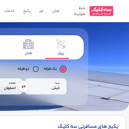
بلیط
هتل
تور
پکیج
خدمات
هواپیما
پرواز
هتل
یک طرفه
دو طرفه
مبدا
مقصد
کیش
اصفهان
پکیج های مسافرتی سه کلیک