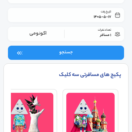
تاریخ رفت
1405-5-17
تعداد نفرات
اکونومی
1 مسافر
جستجو
پکیج های مسافرتی سه کلیک