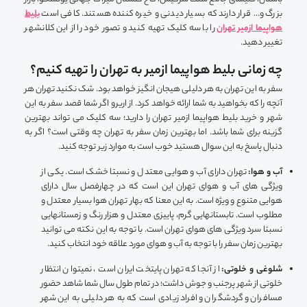
بزرگ و… قرار دارند که بسیار دیدنی و خیره کننده هستند. کافی است
بلیط
هواپیما ازمیر تهران
را با سه کلیک تهیه کنید و تصور خود را از این کلانشهر
تغییر دهید.
چه زمانی بلیط هواپیما ازمیر به تهران را تهیه کنیم؟
سفر به این تهران به هر دلیلی هیجان انگیز خواهد بود. شک نکنید تهران هر
آنچه را که بخواهید به شما ارائه خواهد کرد. از اریرو اگر شما قصد سفر به این
شهر و خرید بلیط هواپیما ازمیر تهران را دارید؛ سه کلیک می تواند بهترین
گزینه برای شما باشد. اما بهترین زمان سفر به تهران چه وقتی است؟ اگر به
دنبال پاسخ به این سوال هستید خوب است به موارد زیر توجه کنید.
آب و هوا:
تهران دارای آب و هوایی معتدل و نسبتا خشک است. یکی از
ویژگی های آب و هوای تهران این است که در چهارفصل سال دارای
هوایی متنوع و ویژه است. به این معنا که بهار تهران هوا بسیار معتدل و
مطلوب است. تابستانهایی گرم، پاییزی معتدل و هزار رنگ و زمستانهایی
نسبتا سرد ویژگی های هوای تهران است. با توجه به این نکته می توانید
بهترین زمان سفر را با توجه به آب و هوای مورد علاقه خود انتخاب کنید.
شلوغی و خلوتی:
از آنجا که تهران پایتخت ایران است ، نمیتوان انتظار
خلوتی از شهر پرجنب و جوش داشت؛ در تمام طول سال شما شاهد حضور
مسافران و گردشگران و افراد زیادی است که به هر دلیلی به این شهر