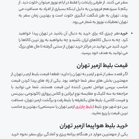
سفر می کنند. از طرفی پایتخت را فقط در ایام نوروز میتوان خلوت دید. از
یکم تا سیزدهم فروردین به دلیل اینکه بسیاری از افراد به مسافرت می
روند، تهران به طرز شگفت انگیزی خلوت است و بهترین زمان سفر به
تهران تعطیلات نوروز به شمار می رود.
خرید:
هر چیزی که برای خرید به دنبال آن باشید در تهران پیدا خواهید
کرد. چه به دنبال کالاهای ارزان باشید و چه بخواهید به روز ترین کالاها را
خرید کنید می توانید در مراکز خرید تهران از سنتی گرفته تا مال های بزرگ
می توانید به هدف خود برسید.
قیمت بلیط ازمیر تهران
اگر قصد سفر از شهر ازمیر به تهران را دارید؛ قطعا قیمت بلیط ازمیر تهران از
مهمترین بخش های سفر شما خواهد بود. یکی از راه های پیدا کردن قیمت
مناسب بررسی عوامل تعیین کننده این قیمت هستند. شما می توانید با
مراجعه به سه کلیک و مقایسه نوع ایرلاین و کلاس پروازی (اکونومی، بیزینس
و فرست کلاس)، بلیط های یکطرفه یا بلیط رفت و برگشت ازمیر تهران، مسافت
بین دو شهر، نوع بلیط (
بلیط چارتری
ازمیر تهران یا سیستمی)؛ بهترین و مناسب
ترین قیمت را رزرو نمایید.
خرید بلیط هواپیما ازمیر تهران
یکی از مهمترین موارد در هنگام برنامه ریزی و آمادگی برای سفر، نحوه خرید