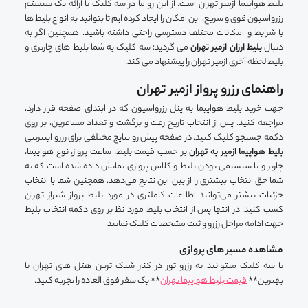
بلیط هواپیما ازمیر تهران است. از این رو ما در سه کلیک با ارائه یک سیستم
رزرواسیون قوی و سریع، این امکان را ایجاد کرده ایم تا بتوانید به انواع بلیط ها
با شرایط و امکانات مختلف دسترسی راحتی داشته باشید. همچنین اگر به
دنبال
بلیط ارزان ازمیر تهران
می گردید؛ سه کلیک به شما بلیط های چارتری و
بلیط لحظه آخری ازمیر تهران را پیشنهاد می کند.
راهنمای رزرو پرواز ازمیر تهران
جهت خرید بلیط هواپیما به پنل رزرواسیون که در ابتدای صفحه قرار دارد،
مراجعه کنید. پس از انتخاب تاریخ رفت و برگشت و تعداد مسافرین، بر روی
دکمه جستجو کلیک کنید. در صفحه پیش رو نتایج مختلفی برای رزرو اینترنتی
بلیط هواپیما ازمیر به تهران
بر حسب قیمت بلیط، ساعت پرواز، نوع هواپیما،
چارتر و یا سیستمی بودن بلیط و کلاس پروازی نمایش داده شده است که به
شما حق انتخاب بیشتری را از بین این نتایج می‌دهد. همچنین شما با انتخاب
جزئیات بیشتر می‌توانید اطلاعات کاملتری در مورد بلیط پرواز شیراز تهران
کسب کنید. در انتها پس از انتخاب بلیط مورد نظ بر روی دکمه انتخاب بلیط
جهت ادامه مراحل رزرو و ثبت مشخصات کلیک نمایید
مشاهده مسیر های پروازی
با سه کلیک میتوانید به رزرو تور در کنار شیک ترین هتل های تهران با
بهترین**
قیمت بلیط هواپیما تهران
** یک سفر فوق العاده را تجربه کنید.