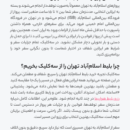
پروازهای اسلام‌آباد به تهران معمولاً به‌صورت توقف‌دار انجام می‌شوند و بسته
به ایرلاین انتخابی، مدت‌زمان سفر شما بین ۷ تا ۱۵ ساعت متغیر است. پرواز از
فرودگاه بین‌المللی اسلام‌آباد (ISB) انجام می‌شود و در تهران در فرودگاه
بین‌المللی امام خمینی فرود می‌آید. برای سفرهای خارجی، همراه داشتن
پاسپورت با حداقل شش ماه اعتبار از الزامات ورود به ایران است. همچنین بهتر
است پیش از پرواز قوانین بار ایرلاین انتخابی را بررسی کنید تا برای حمل بار
دستی و بار تحویلی دچار مشکل نشوید. در سه‌کلیک، تمام جزئیات سفر و
شرایط هر ایرلاین شفاف در اختیار شماست تا بدون نگرانی سفر خود را
برنامه‌ریزی کنید.
چرا بلیط اسلام‌آباد تهران را از سه‌کلیک بخریم؟
سه‌کلیک تجربه خرید بلیط اسلام‌آباد تهران را سریع، شفاف و مطمئن می‌کند.
در این صفحه می‌توانید همه ایرلاین‌های فعال در مسیر را یک‌جا مقایسه کنید
و مطمئن باشید بهترین قیمت‌ها به شما نمایش داده می‌شود. پشتیبانی
۲۴ساعته، امکان استرداد آنلاین، پرداخت امن و رابط کاربری ساده باعث شده
رزرو بلیط هواپیما
در چند ثانیه انجام شود. علاوه‌بر این، اطلاعات کامل درباره
مدت‌زمان سفر، توقف‌ها، قوانین بار و جزئیات هر پرواز در دسترس است تا
انتخاب شما دقیق و بدون ریسک باشد. اگر راحتی، سرعت و اطمینان برایتان
مهم است، سه‌کلیک بهترین انتخاب برای رزرو این مسیر است.
سفر از اسلام‌آباد به تهران مسیری است که نیاز دارد سریع، دقیق و بدون اتلاف