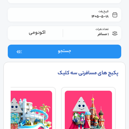
تاریخ رفت
1405-5-18
تعداد نفرات
اکونومی
1 مسافر
جستجو
پکیج های مسافرتی سه کلیک