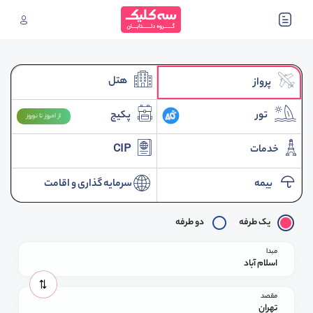
هتل
پرواز
تور
پکیج
از امروز تا نوروز
خدمات
CIP
بیمه
سرمایه گذاری و اقامت
یک طرفه
دو طرفه
مبدا
اسلام آباد
مقصد
تهران