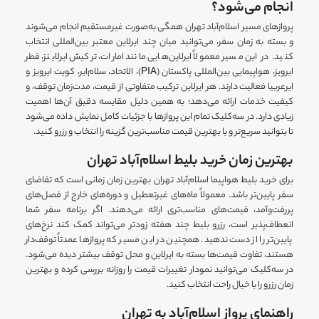
انجام می‌شود؟
پروازهای مسیر اسلام‌آباد تهران همگی به‌صورت غیرمستقیم انجام می‌شوند
و بسته به زمان سفر، می‌توانید میان چند ایرلاین معتبر بین‌المللی انتخاب
کنید. در این مسیر معمولاً ایرلاین‌هایی مانند امارات، ترکیش ایرلاینز، قطر
ایرویز، هواپیمایی بین‌المللی پاکستان (PIA)، الاتحاد، سلام‌ایر، کویت ایرویز و
ایرعربیا فعالیت دارند. هر ایرلاین ترکیب متفاوتی از قیمت، مدت‌زمان توقف، و
کیفیت خدمات ارائه می‌دهد؛ به همین دلیل مقایسه دقیق آن‌ها اهمیت
زیادی دارد. در سه‌کلیک تمام این پروازها با جزئیات کامل نمایش داده می‌شود
تا بتوانید سریع‌تر و با بهترین قیمت مناسب‌ترین گزینه را انتخاب و رزرو کنید.
بهترین زمان خرید بلیط اسلام‌آباد تهران
برای خرید بلیط هواپیما اسلام‌آباد تهران بهترین زمان زمانی است که تقاضای
سفر پایین‌تر باشد. معمولاً ماه‌های غیرتعطیل و دوره‌های خارج از فصل‌های
پررفت‌وآمد، قیمت‌های مناسب‌تری ارائه می‌دهند. اگر برنامه سفر شما
انعطاف‌پذیر است، رزرو بلیط چند هفته زودتر می‌تواند کمک کند نرخ‌های
پایین‌تر را از دست ندهید. همچنین در این مسیر که پروازها عمدتاً توقف‌دار
هستند، تفاوت قیمت‌ها بسته به ایرلاین و محل توقف بیشتر دیده می‌شود.
در سه‌کلیک می‌توانید نمودار تغییرات قیمت را روزانه بررسی کرده و بهترین
زمان رزرو را با خیال راحت انتخاب کنید.
راهنمای پرواز اسلام‌آباد به تهران