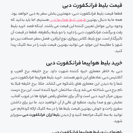
قیمت بلیط فرانکفورت دبی
قطعا قیمت بلیط فرانکفورت دبی، مهمترین بخش سفر به دبی خواهد بود.
همه ما به دنبال بهترین
قیمت بلیط هواپیما دبی
هستیم. اما باید بدانید که
وجود برخی عوامل تعیین کننده این قیمت می باشند. اینکه قصد خرید بلیط
رفت و برگشت فرانکفورت دبی را دارید یا دو بلیط یکطرفه، قطعا در قیمت آن
تاثیرگذار است. نوع بلیط، کلاس پروازی، نوع ایرلاین، فصل سفر، مسافت بین دو
شهر؛ با مقایسه این موارد می توانید بهترین قیمت بلیت را در سه کلیک پیدا
کنید.
خرید بلیط هواپیما فرانکفورت دبی
دبی به خاطر معماری خیره کننده شهرت دارد. برج خلیفه، برج العرب و
آتلانتیس دبی نمادهای این شهر هستند. خرید بلیط هواپیما فرانکفورت دبی
شما را به دیدن این معماری های باشکوه می کشاند. مثلا، برج خلیفه قبلا به
نام برج دبی شناخته می شد و یک ساختمان خیره کننده است. این برج درست
بیرون مرکز خرید دبی است و اگر برای تماشای رقص فواره ها در غروب آفتاب،
نمایش نور و صدا بیایید، منظره ای عالی از آن خواهید دید. ما نیز برای داشتن
سفری راحت و خوش بهترین قیمت بلیط ها را در سه کلیک ارائه کرده‌ایم؛ می
توانید به سه کلیک مراجعه کنید و از دیدن
بلیط ارزان فرانکفورت دبی
سوپرایز
شوید.
راهنمای رزرو بلیط هواپیما فرانکفورت دبی