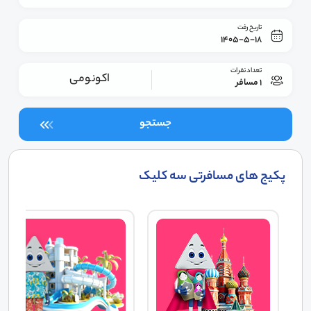
تاریخ رفت
1405-5-18
تعداد نفرات
اکونومی
1 مسافر
جستجو
پکیج های مسافرتی سه کلیک