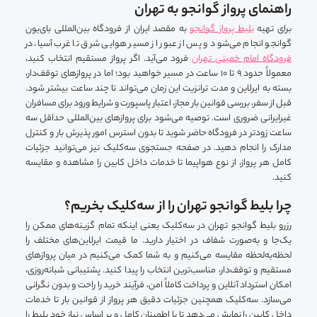
راهنمای پرواز گوانجو به تهران
برای تهیه
بلیط پرواز گوانجو
به مقصد ایران از فرودگاه بین‌المللی بای‌یون
گوانجو انجام می‌شود و پس از عبور از مسیر هوایی شرق تا غرب آسیا، در
فرودگاه امام خمینی تهران
فرود می‌آید. اگر پرواز مستقیم انتخاب کنید،
معمولاً حدود ۹ تا ۱۰ ساعت در مسیر خواهید بود؛ اما در پروازهای توقف‌دار،
بسته به ایرلاین و مدت ترانزیت این زمان می‌تواند تا چند ساعت بیشتر شود.
قبل از سفر، بررسی قوانین بار مجاز، اعتبار پاسپورت و شرایط ورود برای مسافران
غیرایرانی ضروری است. توصیه می‌شود برای پروازهای بین‌المللی حداقل سه
ساعت زودتر در فرودگاه حاضر شوید تا بدون استرس امور پذیرش بار و کنترل
مدارک را انجام دهید. در صفحه جستجوی سه‌کلیک نیز می‌توانید جزئیات
کامل هر پرواز، از نوع هواپیما تا خدمات داخل کابین را مشاهده و مقایسه
کنید.
چرا بلیط گوانجو تهران را از سه‌کلیک بخریم؟
رزرو بلیط گوانجو تهران در سه‌کلیک یعنی اینکه تمام گزینه‌های ممکن را
یک‌جا و به‌صورت شفاف در اختیار دارید. ما قیمت‌ ایرلاین‌های مختلف را
لحظه‌به‌لحظه مقایسه می‌کنیم و به شما کمک می‌کنیم در میان پروازهای
مستقیم و توقف‌دار، مناسب‌ترین انتخاب را پیدا کنید. پشتیبانی شبانه‌روزی،
امکان استرداد آنلاین و پرداخت کاملاً امن، فرآیند خرید را راحت و بدون نگرانی
می‌سازد. سه‌کلیک همچنین جزئیات دقیق هر پرواز از قوانین بار تا خدمات
داخل کابین را نمایش می‌دهد تا با اطمینان کامل و بر اساس نیاز خود بلیط را