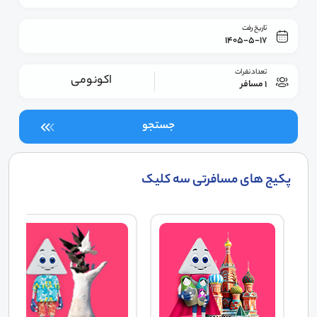
تاریخ رفت
1405-5-17
تعداد نفرات
اکونومی
1 مسافر
جستجو
پکیج های مسافرتی سه کلیک