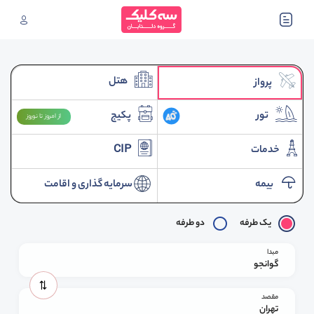
هتل
پرواز
تور
پکیج
از امروز تا نوروز
خدمات
CIP
بیمه
سرمایه گذاری و اقامت
یک طرفه
دو طرفه
مبدا
گوانجو
مقصد
تهران