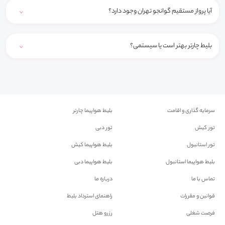
آیا پرواز مستقیم گوانجو تهران وجود دارد؟
بلیط چارتر بهتر است یا سیستمی؟
سرمایه گذاری و اقامت
بلیط هواپیما چارتر
تور کیش
تور دبی
تور استانبول
بلیط هواپیما کیش
بلیط هواپیما استانبول
بلیط هواپیما دبی
تماس با ما
درباره ما
قوانین و مقررات
راهنمای استرداد بلیط
فرصت شغلی
رزرو هتل