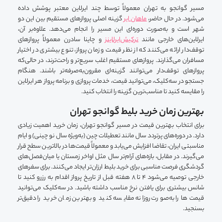
مسیر گوانجو به تهران معمولاً توسط چند ایرلاین معتبر پوشش داده
می‌شود. در حال حاضر،
ماهان ‌ایر
گزینه اصلی پروازهای مستقیم بین این دو
شهر است و به‌صورت دوره‌ای این مسیر را انجام می‌دهد. علاوه‌بر آن،
ایرلاین‌های خارجی مانند
ترکیش‌ایرلاینز
و چاینا سادرن معمولاً پروازهای
توقف‌دار ارائه می‌کنند که از نظر قیمت و زمان پرواز، تنوع بیشتری در اختیار
مسافران می‌گذارند. پروازهای مستقیم اغلب سریع‌تر و راحت‌ترند، در حالی‌که
پروازهای توقف‌دار می‌توانند گزینه‌ای مقرون‌به‌صرفه‌تر باشند. هنگام
جستجو در سه‌کلیک، می‌توانید قیمت، خدمات پروازی و برنامه پرواز هر ایرلاین
را مقایسه کنید تا مناسب‌ترین گزینه را انتخاب کنید.
بهترین زمان خرید بلیط گوانجو تهران
برای انتخاب بهترین قیمت در مسیر گوانجو تهران، زمان خرید اهمیت زیادی
دارد. در دوره‌های پرتردد سال مانند تعطیلات چین (به‌ویژه سال نو چینی) و ایام
مناسبتی ایران، تقاضا افزایش می‌یابد و معمولاً قیمت‌ها در بالاترین سطح قرار
می‌گیرند. در مقابل، بازه‌های آرام‌تر سال مثل اواخر زمستان یا میان‌فصل‌های
گردشگری فرصت مناسبی برای خرید بلیط ارزان‌تر ایجاد می‌کنند. برای سفرهای
خارجی توصیه می‌شود ۴ تا ۸ هفته قبل از تاریخ پرواز اقدام به رزرو کنید تا
شانس بیشتری برای یافتن نرخ مناسب داشته باشید. در سه‌کلیک می‌توانید
قیمت‌ها را به‌صورت روزانه مقایسه کنید و بهترین زمان خرید را دقیق‌تر
بسنجید.