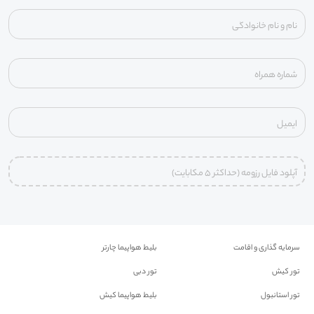
نام و نام خانوادگی
شماره همراه
ایمیل
آپلود فایل رزومه (حداکثر ۵ مکابایت)
سرمایه گذاری و اقامت
بلیط هواپیما چارتر
تور کیش
تور دبی
تور استانبول
بلیط هواپیما کیش