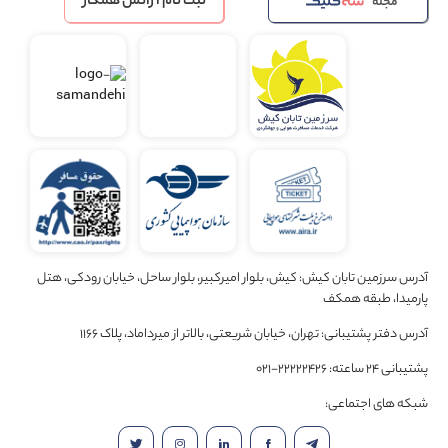
ثبت نام آژانس همکار
مجله
آدرس سرزمین تابان کیش: کیش، بلوار امیرکبیر، بلوار ساحل، خیابان رودکی، هتل
پارمیدا، طبقه همکف
آدرس دفتر پشتیبانی: تهران، خیابان شریعتی، بالاتر از میرداماد، پلاک 1166
پشتیبانی 24 ساعته: 22222426-021
شبکه های اجتماعی: