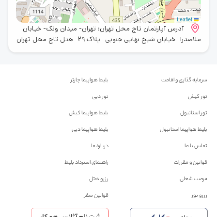
Leaflet
آدرس آپارتمان تاج محل تهران: تهران- میدان ونک- خیابان
ملاصدرا- خیابان شیخ بهایی جنوبی- پلاک 29- هتل تاج محل تهران
سرمایه گذاری و اقامت
بلیط هواپیما چارتر
تور کیش
تور دبی
تور استانبول
بلیط هواپیما کیش
بلیط هواپیما استانبول
بلیط هواپیما دبی
تماس با ما
درباره ما
قوانین و مقررات
راهنمای استرداد بلیط
فرصت شغلی
رزرو هتل
رزرو تور
قوانین سفر