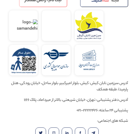
ثبت نام آژانس همکار
مجله
آدرس سرزمین تابان کیش: کیش، بلوار امیرکبیر، بلوار ساحل، خیابان رودکی، هتل
پارمیدا، طبقه همکف
آدرس دفتر پشتیبانی: تهران، خیابان شریعتی، بالاتر از میرداماد، پلاک 1166
پشتیبانی 24 ساعته: 22222426-021
شبکه های اجتماعی: