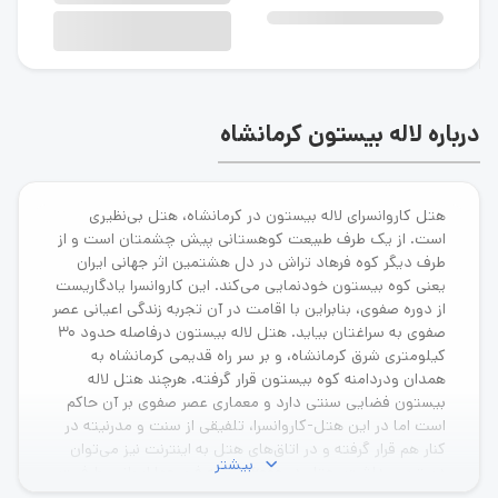
درباره لاله بیستون کرمانشاه
هتل کاروانسرای لاله بیستون در کرمانشاه، هتل بی‌نظیری
است. از یک طرف طبیعت کوهستانی پیش چشمتان است و از
طرف دیگر کوه فرهاد تراش در دل هشتمین اثر جهانی ایران
یعنی کوه بیستون خودنمایی می‌کند. این کاروانسرا یادگاریست
از دوره صفوی، بنابراین با اقامت در آن تجربه زندگی اعیانی عصر
صفوی به سراغتان بیاید. هتل لاله بیستون درفاصله حدود 30
کیلومتری شرق کرمانشاه، و بر سر راه قدیمی کرمانشاه به
همدان ودردامنه کوه بیستون قرار گرفته. هرچند هتل لاله
بیستون فضایی سنتی دارد و معماری عصر صفوی بر آن حاکم
است اما در این هتل-کاروانسرا، تلفیقی از سنت و مدرنیته در
کنار هم قرار گرفته و در اتاق‌های هتل به اینترنت نیز می‌توان
بیشتر
دسترسی داشت. هتل در 6000 متر،به فرم چهارایوانی، طرفیت
100 مهمان را داراست. 20 واحد و سوئیت‌های رویال وامپریال