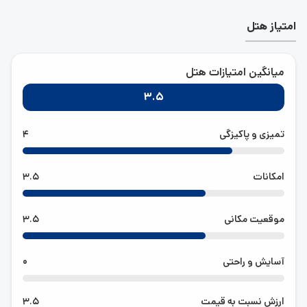
باتزئینات سنتی دارد که با باز کردن پنجره‌ اتاق‌هایش نمای کوه
امتیاز هتل
بیستون جلوی چشمتان قرار می‌گیرد. هتل لاله لم کده‌ای نیز
دارد که می‌توان بعد از گشت و گذار در آن خستگی در کرد یا
اگر احساس گرسنگی غالب شد در رستوران سنتی یا در رستوران
تابستانی‌اش که در فضای باز است، غذاهای ایرانی و فرنگی
میانگین امتیازات هتل
نوش جان کرد. سالن همایش‌های ویژه جشن‌ها و برگزاری
3.5
مراسم، اجرای موسیقی زنده، نمایشگاه وفروشگاه دائمی صنایع
دستی محلی، فروشگاه تجهیزات و لوازم صخره نوردی ازجمله
دیگر جذابیت‌های هتل کاروانسرای لاله بیستون است. اقامت
تمیزی و پاکیزگی
4
در این هتل باعث می‌شود به جاهایی مثل کاخ نیمه تمام
ساسانی، پل کهنه، پل کاروانسرای صفوی، کتیبه بیستون، پل
خسرو، پرستشگاه پارتی، مجسمه هرکول، طاقبستان و
امکانات
3.5
غارشکارچیان نزدیک باشید، چیزهایی که نمی‌توان از کنارشان
به سادگی گذشت.
موقعیت مکانی
3.5
آسایش و راحتی
0
ارزش نسبت به قیمت
3.5