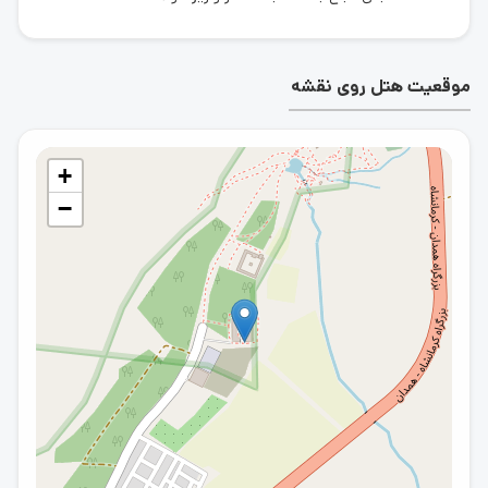
موقعیت هتل روی نقشه
+
−