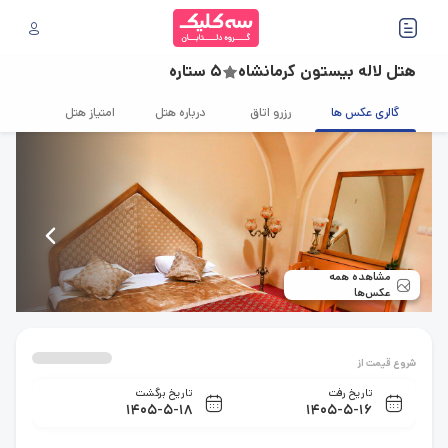
هتل لاله بیستون کرمانشاه
5 ستاره
گالری عکس ها
رزرو اتاق
درباره هتل
امتیاز هتل
قوانین
مشاهده همه
عکس‌ها
شروع قیمت از
تاریخ رفت
تاریخ برگشت
1405-5-18
1405-5-16