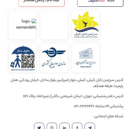
ثبت نام آژانس همکار
مجله
آدرس سرزمین تابان کیش: کیش، بلوار امیرکبیر، بلوار ساحل، خیابان رودکی، هتل
پارمیدا، طبقه همکف
آدرس دفتر پشتیبانی: تهران، خیابان شریعتی، بالاتر از میرداماد، پلاک 1166
پشتیبانی 24 ساعته: 22222426-021
شبکه های اجتماعی: