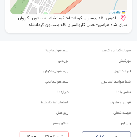
Leaflet
آدرس لاله بیستون کرمانشاه: کرمانشاه- بیستون- کاروان
سرای شاه عباسی- هتل کاروانسرای لاله بیستون کرمانشاه
سرمایه گذاری و اقامت
بلیط هواپیما چارتر
تور کیش
تور دبی
تور استانبول
بلیط هواپیما کیش
بلیط هواپیما استانبول
بلیط هواپیما دبی
تماس با ما
درباره ما
قوانین و مقررات
راهنمای استرداد بلیط
فرصت شغلی
رزرو هتل
رزرو تور
قوانین سفر