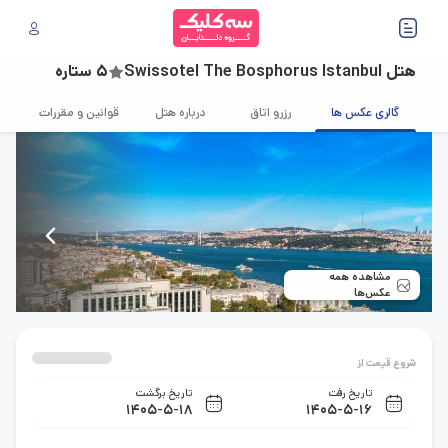
هتل Swissotel The Bosphorus Istanbul
5 ستاره
گالری عکس ها
رزرو اتاق
درباره هتل
قوانین و مقررات
مشاهده همه
عکس‌ها
شروع قیمت از
تاریخ رفت
تاریخ برگشت
1405-5-18
1405-5-16