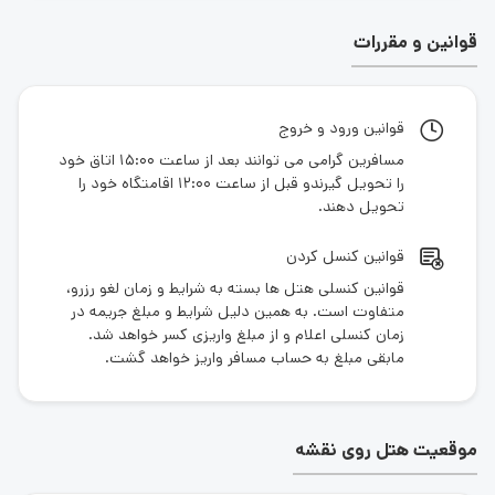
را تضمین می‌کند.
قوانین و مقررات
چرا باید Swissotel The Bosphorus را از
سه کلیک رزرو کنید؟
قوانین ورود و خروج
مسافرین گرامی می توانند بعد از ساعت 15:00 اتاق خود
انتخاب پلتفرم مناسب برای رزرو هتل، به‌اندازه انتخاب خود
را تحویل گیرندو قبل از ساعت 12:00 اقامتگاه خود را
هتل اهمیت دارد.
سه کلیک
با ارائه خدمات جامع و حرفه‌ای،
تحویل دهند.
رزرو اینترنتی هتل
Swissotel The Bosphorus را به فرآیندی
آسان و مطمئن تبدیل کرده است.
قوانین کنسل کردن
۱. دسترسی به بهترین قیمت‌ها
قوانین کنسلی هتل ها بسته به شرایط و زمان لغو رزرو،
متفاوت است. به همین دلیل شرایط و مبلغ جریمه در
در
سه کلیک
، تمامی پیشنهادات و قیمت‌ها به‌صورت شفاف
زمان کنسلی اعلام و از مبلغ واریزی کسر خواهد شد.
نمایش داده می‌شود. این پلتفرم تضمین می‌کند که
مابقی مبلغ به حساب مسافر واریز خواهد گشت.
مناسب‌ترین قیمت ممکن را برای اقامت در Swissotel The
Bosphorus پرداخت خواهید کرد.
۲. تخفیف‌های ویژه و پاداش‌ها
موقعیت هتل روی نقشه