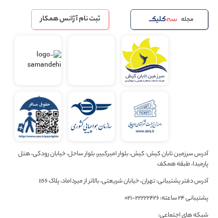
ثبت نام آژانس همکار
مجله
آدرس سرزمین تابان کیش: کیش، بلوار امیرکبیر، بلوار ساحل، خیابان رودکی، هتل
پارمیدا، طبقه همکف
آدرس دفتر پشتیبانی: تهران، خیابان شریعتی، بالاتر از میرداماد، پلاک 1166
پشتیبانی 24 ساعته: 22222426-021
شبکه های اجتماعی: