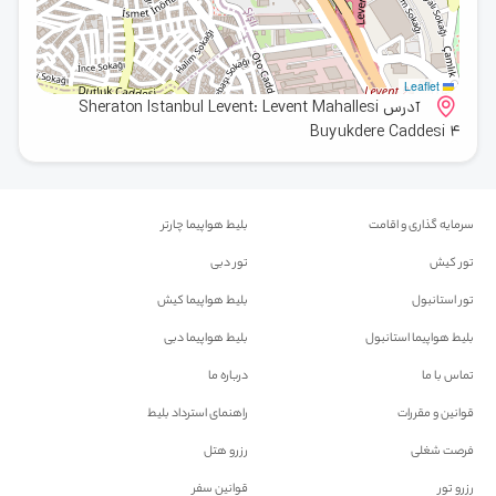
Leaflet
آدرس Sheraton Istanbul Levent: Levent Mahallesi
Buyukdere Caddesi 4
سرمایه گذاری و اقامت
بلیط هواپیما چارتر
تور کیش
تور دبی
تور استانبول
بلیط هواپیما کیش
بلیط هواپیما استانبول
بلیط هواپیما دبی
تماس با ما
درباره ما
قوانین و مقررات
راهنمای استرداد بلیط
فرصت شغلی
رزرو هتل
رزرو تور
قوانین سفر