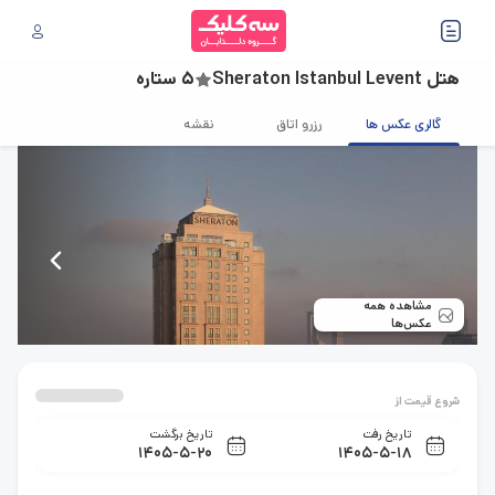
هتل Sheraton Istanbul Levent
5 ستاره
گالری عکس ها
رزرو اتاق
نقشه
مشاهده همه
عکس‌ها
شروع قیمت از
تاریخ رفت
تاریخ برگشت
1405-5-20
1405-5-18