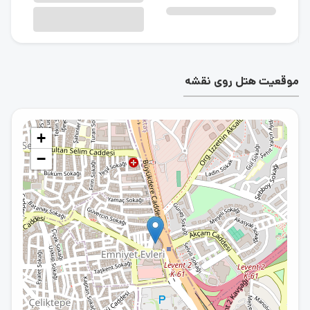
موقعیت هتل روی نقشه
+
−