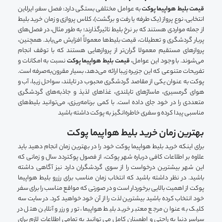
قیمت بلیط هواپیما پوکت
به عوامل مختلفی بستگی دارد: فصل سفر، ایرلاین
انتخابی، نوع پرواز (یک طرفه یا رفت و برگشت)، کلاس پروازی و زمان خرید بلیط
از جمله مواردی هستند که بر نرخ بلیط تاثیرگذارند؛ به طور مثال، در فصل‌های
پربار گردشگری و تعطیلات، قیمت بلیط‌ها معمولاً افزایش می‌یابد. همچنین،
پروازهای مستقیم معمولا گران‌تر از پروازهایی هستند که با توقف انجام
می‌شوند. با وجود این عوامل،
قیمت بلیط هواپیما پوکت
نسبت به امکانات و
تفریحات متنوعی که این جزیره زیبا ارائه می‌دهد، بسیار مقرون‌به‌صرفه است.
پوکت به عنوان یکی از مقاصد گردشگری محبوب در تایلند، سواحل زیبا، آب و
هوای گرمسیری، ماساژ‌های تایلندی، غذاهای لذیذ و جاذبه‌های گردشگری
متعددی را در خود جای داده است. با کمی برنامه‌ریزی، می‌توانید بلیط‌های
مناسبی پیدا کرده و سفری خاطره‌انگیز به پوکت داشته باشید
بهترین زمان خرید بلیط هواپیما پوکت
برای اینکه خرید بلیط هواپیما پوکت خود را در بهترین زمان انجام دهید باید
علاوه بر اطلاعات کافی درباره شهر پوکت، از فصول پوکتردد سال و زمانی که
این شهر بیشترین درخواست را از سوی گردشگران دارد نیز آگاهی داشته
باشید. در نظر داشته باشید که انتخاب زمان مناسب برای رزرو بلیط هواپیما
پوکت از اهمیت بالایی برخوردار است و در صورتی که مواقع مناسب را برای سفر
خود انتخاب کرده باشید بیشترین لذت را از آن خود خواهید کرد. در سایت سه
کلیک به عنوان مرجع معتبر خرید بلیط هواپیما، تور و رزرو آنلاین هتل در
سراسر دنیا به راحتی و اطمینان کامل می توانید به تمامی اطلاعات لازم برای