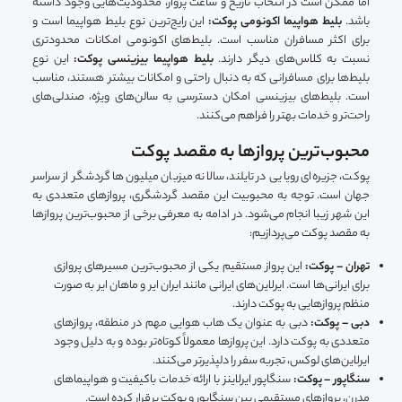
اما ممکن است در انتخاب تاریخ و ساعت پرواز، محدودیت‌هایی وجود داشته
باشد.
بلیط هواپیما اکونومی پوکت:
این رایج‌ترین نوع بلیط هواپیما است و
برای اکثر مسافران مناسب است. بلیط‌های اکونومی امکانات محدودتری
نسبت به کلاس‌های دیگر دارند.
بلیط هواپیما بیزینسی پوکت:
این نوع
بلیط‌ها برای مسافرانی که به دنبال راحتی و امکانات بیشتر هستند، مناسب
است. بلیط‌های بیزینسی امکان دسترسی به سالن‌های ویژه، صندلی‌های
راحت‌تر و خدمات بهتر را فراهم می‌کنند.
محبوب‌ترین پروازها به مقصد پوکت
پوکت، جزیره‌ای رویایی در تایلند، سالانه میزبان میلیون‌ها گردشگر از سراسر
جهان است. توجه به محبوبیت این مقصد گردشگری، پروازهای متعددی به
این شهر زیبا انجام می‌شود. در ادامه به معرفی برخی از محبوب‌ترین پروازها
به مقصد پوکت می‌پردازیم:
تهران – پوکت:
این پرواز مستقیم یکی از محبوب‌ترین مسیرهای پروازی
برای ایرانی‌ها است. ایرلاین‌های ایرانی مانند ایران ایر و ماهان ایر به صورت
منظم پروازهایی به پوکت دارند.
دبی – پوکت:
دبی به عنوان یک هاب هوایی مهم در منطقه، پروازهای
متعددی به پوکت دارد. این پروازها معمولاً کوتاه‌تر بوده و به دلیل وجود
ایرلاین‌های لوکس، تجربه سفر را دلپذیرتر می‌کنند.
سنگاپور – پوکت:
سنگاپور ایرلاینز با ارائه خدمات باکیفیت و هواپیماهای
مدرن، پروازهای مستقیمی بین سنگاپور و پوکت برقرار کرده است.