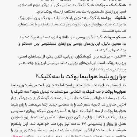
هنگ کنگ – پوکت:
هنگ کنگ به عنوان یکی از مراکز مهم اقتصادی
آسیا، پروازهای متعددی به مقاصد مختلف از جمله پوکت دارد.
بانکوک – پوکت:
بانکوک به عنوان پایتخت تایلند، نزدیک‌ترین شهر بزرگ
به پوکت است. پروازهای بین بانکوک و پوکت بسیار متعدد و با قیمت‌های
مناسب هستند.
مسکو – پوکت:
گردشگران روسی نیز علاقه زیادی به سفر به پوکت دارند.
به همین دلیل، ایرلاین‌های روسی پروازهای مستقیمی بین مسکو و
پوکت برقرار کرده‌اند.
**لندن – پوکت: برای گردشگران اروپایی، لندن یکی از مبداهای اصلی
پرواز به پوکت است. ایرلاین‌های اروپایی مانند بریتیش ایرویز و لوفت‌هانزا
پروازهایی به پوکت دارند.
چرا رزرو بلیط هواپیما پوکت با سه کلیک؟
دنیای سفر، دنیای انتخاب‌های متنوع است اما چه چیزی باعث می‌شود
رزرو بلیط
هواپیما پوکت با سه کلیک
به انتخابی هوشمندانه تبدیل شود؟ سه کلیک با
تکیه بر سابقه طولانی شرکت دلتابان در صنعت گردشگری و بهره‌گیری از
آخرین فناوری‌ها، تجربه سفر شما را به سطحی جدید ارتقا می‌دهد. با رزرو بلیط
هواپیما پوکت از سه کلیک، نه تنها به گسترده‌ترین شبکه پروازی دسترسی
پیدا می‌کنید، بلکه از مزایای دیگری چون مقایسه آسان قیمت‌ها، رزرو همزمان
هتل و پرواز و پشتیبانی 24 ساعته نیز بهره‌مند خواهید شد. این پلتفرم
هوشمند با استفاده از الگوریتم‌های پیشرفته، بهترین پیشنهادهای پروازی را
متناسب با بودجه و تاریخ سفر شما ارائه می‌دهد. علاوه بر این، امکان
رزرو هتل