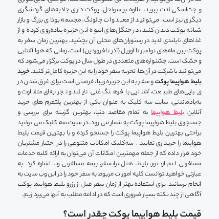
و جت‌اسکی لذت ببرید. علاوه بر سواحل، پوکت دارای جاذبه‌های گردشگری
دیگری نیز است. می‌توانید از معبد وات چالونگ، مجسمه بودای بزرگ و بازار
شبانه پوکت دیدن کنید، در جنگل‌های انبوه این جزیره پیاده‌روی کرده و از
غذاهای تایلندی لذیذ در رستوران‌های محلی آن بچشید. بهترین زمان سفر به
پوکت بین ماه‌های نوامبر تا آوریل (آذر تا فروردین) است، زمانی که هوا آفتابی
و خشک است. جشنواره‌های متعددی در طول سال در پوکت برگزار می‌شود که
می‌توانید با شرکت در آن‌ها، تجربه سفر خود را به این جزیره کامل‌تر کنید.
خرید
بلیط هواپیما پوکت
و سفر به این جزیره زیبا، فرصتی است برای غرق شدن در
زیبایی‌های طبیعت، آشنایی با فرهنگ غنی تایلند و تجربه‌ای متفاوت و
به‌یادماندنی. سایت سه کلیک به عنوان یکی از بهترین پلتفرم های خرید
آنلاین
بلیط هواپیما
به تمام مقاصد دنیا، بهترین گزینه برای بررسی و
جستجوی بلیط هواپیما پوکت به شمار می رود. در سایت سه کلیک می توانید
براحتی بهترین بلیط هواپیما پوکت را جستجو کرده و با بهترین قیمت بلیط
هواپیما را خریداری نمایید. . سه‌کلیک امکانات متنوعی را در اختیار مشتریان
خود قرار داده که از جمله مهمترین امکانات آن می‌توان به ارائه کلیه خدمات
مسافرتی اعم از: تور، بلیط، هتل،‌ترانسفر، بیمه مسافرتی و… اشاره کرد. به
عبارتی خواهید توانست کلیه امورات مربوط به سفر خود را در این وب سایت به
انجام برسانید. برای استفاده بهتر از زمان سفر قبل از رزرو بلیط هواپیما پوکت
آگاهی از چند نکته بسیار ضروری است که در ادامه مطلب به آنها می‌پردازیم.
قیمت بلیط هواپیما پوکت چقدر است؟