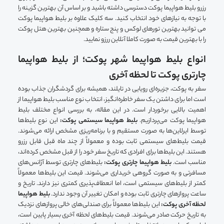
رزرو بلیط هواپیما پوکت دسترسی داشته باشید و بر اساس آن بهترین گزینه را
با توجه به نیازهای خود انتخاب کنید. سه کلیک علاوه بر بلیط هواپیما پوکت
می توانید بهترین تورهای لوکس و پنج ستاره و همچنین بهترین هتل پوکت
را با بهترین قیمت به صورت کاملا آنلاین ررزو نمایید.
انواع بلیط هواپیما شهر پوکت؛ از بلیط هواپیما
چارتری پوکت تا لحظه آخری
سفر به پوکت، جزیره‌ای رویایی در تایلند، همیشه برای گردشگران جذاب بوده
است اما برای داشتن یک سفر خاطره‌انگیز، انتخاب نوع مناسب بلیط هواپیما از
اهمیت بالایی برخوردار است. در این مقاله، به بررسی انواع مختلف بلیط
هواپیما پوکت می‌پردازیم.
بلیط هواپیما سیستمی پوکت:
این نوع بلیط‌ها
توسط ایرلاین‌ها به صورت مستقیم و با برنامه‌ریزی مشخص ارائه می‌شوند.
قیمت بلیط‌های سیستمی ثابت بوده و معمولاً از چند ماه قبل قابل رزرو
هستند. این بلیط‌ها برای افرادی که تاریخ سفر خود را از قبل مشخص کرده‌اند،
مناسب است.
بلیط هواپیما چارتری پوکت:
بلیط‌های چارتری توسط آژانس‌های
مسافرتی و به صورت گروهی خریداری می‌شوند. قیمت این بلیط‌ها معمولاً
کمتر از بلیط‌های سیستمی است، اما انعطاف‌پذیری کمتری نیز دارند. تاریخ و
ساعت پروازهای چارتری ثابت بوده و امکان تغییر آن وجود ندارد.
بلیط هواپیما
لحظه آخری پوکت:
این بلیط‌ها معمولاً برای صندلی‌های خالی پروازهای نزدیک
به تاریخ حرکت صادر می‌شوند. قیمت بلیط‌های لحظه آخری بسیار پایین است،