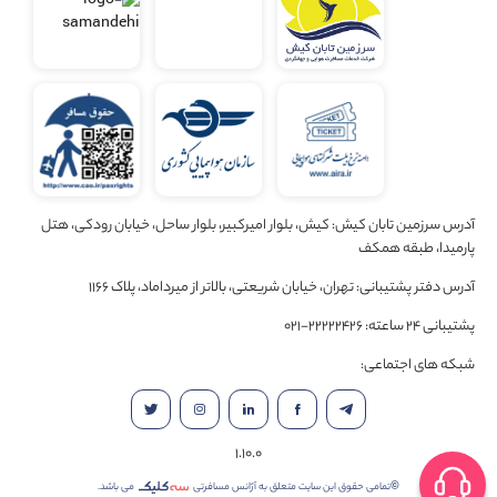
آدرس سرزمین تابان کیش: کیش، بلوار امیرکبیر، بلوار ساحل، خیابان رودکی، هتل
پارمیدا، طبقه همکف
آدرس دفتر پشتیبانی: تهران، خیابان شریعتی، بالاتر از میرداماد، پلاک 1166
پشتیبانی 24 ساعته: 22222426-021
شبکه های اجتماعی:
1.10.0
©تمامی حقوق این سایت متعلق به آژانس مسافرتی
می باشد.