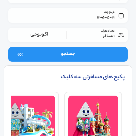
تاریخ رفت
1405-5-19
تعداد نفرات
اکونومی
1 مسافر
جستجو
پکیج های مسافرتی سه کلیک