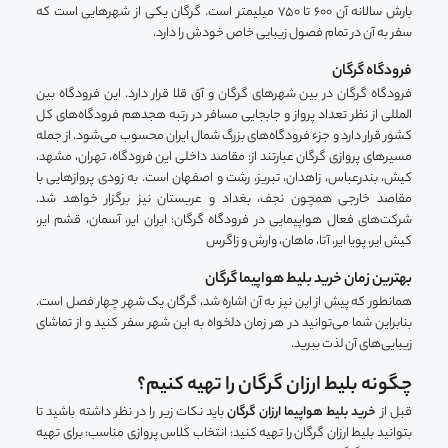
بارش سالانه آن ۶۰۰ تا ۷۵۰ میلیمتر است. گرگان یکی از شهرهایی است که
سفر به آن در تمام فصول زیبایی خاص خودش را دارد.
فرودگاه گرگان
فرودگاه گرگان در بین شهرهای گرگان و آق قلا قرار دارد. این فرودگاه بین
المللی از نظر تعداد پرواز و جابجایی مسافر در رتبه هجدهم فرودگاه‌های کل
کشور قرار دارد و جزء فرودگاه‌های بزرگ شمال ایران محسوب می‌شود. از جمله
مسیرهای پروازی گرگان عبارتند از: مقاصد داخلی این فرودگاه، تهران، مشهد،
کیش، بندرعباس، زاهدان، تبریز، رشت و اصفهان است. به زودی پروازهایی با
مقاصد خارجی همچون نجف، بغداد و عربستان نیز برگزار خواهد شد.
شرکت‌های فعال هواپیمایی در فرودگاه گرگان: ایران ایر، آسمان، قشم ایر،
کیش ایر، پویا ایر، آتا، ماهان، وارش و زاگرس
بهترین زمان خرید بلیط هواپیما گرگان
همانطور که پیش از این نیز به آن اشاره شد، گرگان یک شهر چهار فصل است.
بنابراین شما می‌توانید در هر زمان دلخواه به این شهر سفر کنید و از تماشای
زیبایی‌های آن لذت ببرید.
چگونه بلیط ارزان گرگان را تهیه کنیم؟
قبل از
خرید بلیط هواپیما ارزان گرگان
باید نکات زیر را در نظر داشته باشید تا
بتوانید بلیط ارزان گرگان را تهیه کنید: انتخاب کلاس پروازی مناسب: برای تهیه