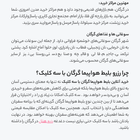
مهترین مراکز خرید:
در گرگان، هم بازارهای قدیمی وجود دارد و هم مراکز خرید مدرن امروزی. شما
می‌توانید به بازار پارچه آق قلا، بازار امام، مجتمع تجاری کاپری، پاساژ وارکانا، مرکز
خرید زرتشت، مرکز خرید سیلوانا، پاساژ مرسل و پاساژ مروارید سری بزنید.
سوغاتی ها و غذاهای گرگان
شهر گرگان سوغاتی‌های خوشمزه فراوانی دارد. از جمله این سوغات می‌توان
به نان خرمایی، نان زنجبیلی، قطاب، نان پادرازی، لوز، حلوا آماج اشاره کرد. پشتی
ترکمنی، جاجیم، قالی و قالیچه و صنایع دستی روستایی نیز از سایر
سوغاتی‌های گرگان محسوب می‌شوند.
چرا رزرو بلیط هواپیما گرگان با سه کلیک؟
خرید آنلاین بلیط هواپیما گرگان با سه کلیک
نه تنها به معنای دسترسی آسان
به تنوع بالای بلیط هواپیما بلکه فرصتی برای کاهش هزینه‌های سفر و خریدی
آسان و بی‌دردسر خواهد بود. سه کلیک امکانات زیادی را در اختیارتان قرار
می‌دهد تا از بین چندین نوع بلیط هواپیما گرگان گزینه‌ای که با برنامه سفرتان
هماهنگی دارد را انتخاب کنید. همچنین سه کلیک با امکان مقایسه قیمتی
به شما اطمینان می‌دهد که هزینه‌های سفرتان بهینه خواهد بود. در نهایت
یادتان باشد با سه کلیک حتی نیازی نیست دغدغه
رزرو هتل
در گرگان را داشته
باشید.