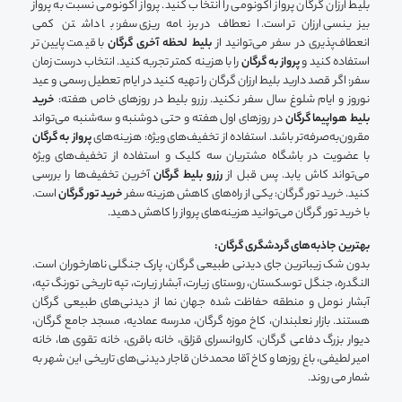
بلیط ارزان گرگان پرواز اکونومی را انتخاب کنید. پرواز اکونومی نسبت به پرواز
بیزینسی ارزان‌تر است. انعطاف در برنامه‌ریزی سفر: با داشتن کمی
انعطاف‌پذیری در سفر می‌توانید از
بلیط‌ لحظه آخری گرگان
با قیمت پایین‌تر
استفاده کنید و
پرواز به گرگان
را با هزینه کمتر تجربه کنید. انتخاب درست زمان
سفر: اگر قصد دارید بلیط ارزان گرگان را تهیه کنید در ایام تعطیل رسمی و عید
نوروز و ایام شلوغ سال سفر نکنید. رزرو بلیط در روزهای خاص هفته:
خرید
بلیط هواپیما گرگان
در روزهای اول هفته و حتی دوشنبه و سه‌شنبه می‌تواند
مقرون‌به‌صرفه‌تر باشد. استفاده از تخفیف‌های ویژه: هزینه‌های
پرواز به گرگان
با عضویت در باشگاه مشتریان سه کلیک و استفاده از تخفیف‌های ویژه
می‌تواند کاش یابد. پس قبل از
رزرو بلیط گرگان
آخرین تخفیف‌ها را بررسی
کنید. خرید تور گرگان: یکی از راه‌های کاهش هزینه سفر
خرید تور گرگان
است.
با خرید تور گرگان می‌توانید هزینه‌های پرواز را کاهش دهید.
بهترین جاذبه‌های گردشگری گرگان:
بدون شک زیباترین جای دیدنی طبیعی گرگان، پارک جنگلی ناهارخوران است.
النگدره، جنگل توسکستان، روستای زیارت، آبشار زیارت، تپه تاریخی تورنگ تپه،
آبشار نومل و منطقه حفاظت شده جهان نما از دیدنی‌های طبیعی گرگان
هستند. بازار نعلبندان، کاخ موزه گرگان، مدرسه عمادیه، مسجد جامع گرگان،
دیوار بزرگ دفاعی گرگان، کاروانسرای قزلق، خانه باقری، خانه تقوی ها، خانه
امیر لطیفی، باغ روزها و کاخ آقا محمدخان قاجار دیدنی‌های تاریخی این شهر به
شمار می روند.