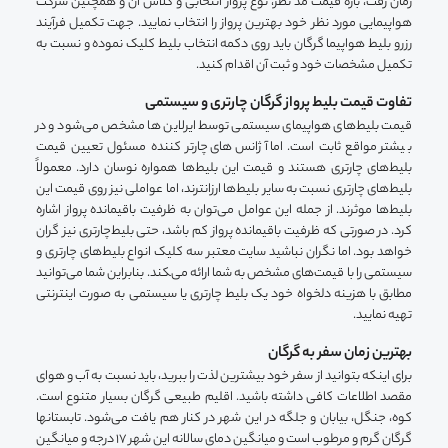
زمان رفت، بازه قیمت مد نظر، نوع پرواز انتخابی و کلاس آن و همچنین شرکت
هواپیمایی مورد نظر خود بهترین پرواز را انتخاب نمایید. جهت تکمیل فرآیند
رزرو بلیط هواپیما گرگان باید روی دکمه انتخاب بلیط کلیک نموده و نسبت به
تکمیل مشخصات خود و ثبت آن اقدام کنید.
تفاوت قیمت بلیط پرواز گرگان چارتری و سیستمی
قیمت بلیط‌های هواپیمای سیستمی توسط ایرلاین ها مشخص می‌شود و در
بیشتر مواقع ثابت است. اما آژانس‌های چارتر کننده مسئول تعیین قیمت
بلیط‌های چارتری هستند و قیمت این بلیط‌ها همواره نوسان دارد. معمولاً
بلیط‌های چارتری نسبت به سایر بلیط‌ها ارزانترند، اما عواملی نیز روی قیمت این
بلیط‌ها موثرند. از جمله این عوامل می‌توان به ظرفیت باقیمانده پرواز اشاره
کرد. در صورتی که ظرفیت باقیمانده پرواز کم باشد، حتی بلیط‌چارتری نیز گران
خواهد بود. اما نگران نباشید سایت معتبر سه کلیک انواع بلیط‌های چارتری و
سیستمی را با قیمت‌های مشخص به شما ارائه می‌‍کند. بنابراین شما می‌توانید
مطابق با هزینه دلخواه خود یک بلیط چارتری یا سیستمی به صورت اینترنتی
تهیه نمایید.
بهترین زمان سفر به گرگان
برای اینکه بتوانید از سفر خود بیشترین لذت را ببرید، باید نسبت به آب و هوای
مقصد اطلاعات کافی داشته باشید. اقلیم طبیعی گرگان بسیار متنوع است.
کوه، جنگل، بیابان و جلگه در این شهر در کنار هم یافت می‌شود. تابستانها
گرگان گرم و مرطوب است و میانگین دمای سالانه این شهر ۱۷ درجه و میانگین