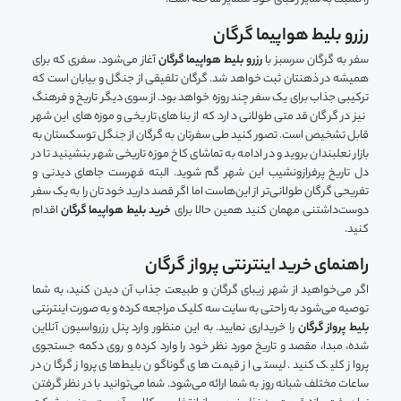
رزرو بلیط هواپیما گرگان
سفر به گرگان سرسبز با
رزرو بلیط هواپیما گرگان
آغاز می‌شود. سفری که برای
همیشه در ذهنتان ثبت خواهد شد. گرگان تلفیقی از جنگل و بیابان است که
ترکیبی جذاب برای یک سفر چند روزه خواهد بود. از سوی دیگر تاریخ و فرهنگ
نیز در گرگان قدمتی طولانی دارد که از بناهای تاریخی و موزه‌های این شهر
قابل تشخیص است. تصور کنید طی سفرتان به گرگان از جنگل توسکستان به
بازار نعلبندان بروید و در ادامه به تماشای کاخ موزه تاریخی شهر بنشینید تا در
دل تاریخ پرفرازونشیب این شهر گم شوید. البته فهرست جاهای دیدنی و
تفریحی گرگان طولانی‌تر از این‌هاست اما اگر قصد دارید خودتان را به یک سفر
دوست‌داشتنی مهمان کنید همین حالا برای
خرید بلیط هواپیما گرگان
اقدام
کنید.
راهنمای خرید اینترنتی پرواز گرگان
اگر می‌خواهید از شهر زیبای گرگان و طبیعت جذاب آن دیدن کنید، به شما
توصیه می‌شود به راحتی به سایت سه کلیک مراجعه کرده و به صورت اینترنتی
بلیط پرواز گرگان
را خریداری نمایید. به این منظور وارد پنل رزرواسیون آنلاین
شده، مبدا، مقصد و تاریخ مورد نظر خود را وارد کرده و روی دکمه جستجوی
پرواز کلیک کنید. لیستی از قیمت های گوناگون بلیط‌های پرواز گرگان در
ساعات مختلف شبانه روز به شما ارائه می‌شود. شما می‌توانید با در نظر گرفتن