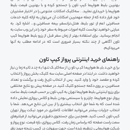
بهترین بلیط هواپیما کیپ تاون را جستجو کرده و با بهترین قیمت بلیط
هواپیما را خریداری نمایید. . سه‌کلیک امکانات متنوعی را در اختیار مشتریان
خود قرار داده که از جمله مهمترین امکانات آن می‌توان به ارائه کلیه خدمات
مسافرتی اعم از: تور، بلیط، هتل،‌ترانسفر، بیمه مسافرتی و… اشاره کرد. به
عبارتی خواهید توانست کلیه امورات مربوط به سفر خود را در این وب سایت به
انجام برسانید. برای استفاده بهتر از زمان سفر قبل از رزرو بلیط هواپیما کیپ
تاون آگاهی از چند نکته بسیار ضروری است که در ادامه مطلب به آنها
می‌پردازیم.
راهنمای خرید اینترنتی پرواز کیپ تاون
برای خرید بلیط هواپیما کیپ تاون از سه‌کلیک تنها به چند ثانیه زمان نیاز
خواهید داشت. در ابتدا در صفحه اصلی سایت سه کلیک، بخش پرواز را انتخاب
کرده و مقصد خود را وارد کنید. پس از انتخاب تاریخ رفت و برگشت و تعداد
مسافرین، بر روی دکمه جستجو کلیک کنید. در صفحه پیش رو نتایج مختلفی
برای رزرو اینترنتی بلیط هواپیما تهران به کیپ تاون بر حسب قیمت بلیط، ساعت
پرواز، نوع هواپیما، چارتر و یا سیستمی بودن بلیط و کلاس پروازی نمایش داده
شده است که به شما حق انتخاب بیشتری را از بین این نتایج می‌دهد. شما با
انتخاب جزئیات بیشتر می‌توانید اطلاعات کاملتری در مورد تیکت پرواز تهران
کیپ تاون کسب کنید. همچنین برای جستجوی دقیق‌تر می‌توانید از فیلترهای
سمت راست صفحه که براساس زمان رفت، کلاس پروازی، بازه قیمت، نوع پرواز و
شرکت هواپیمایی، تنظیم شده است، جهت سهولت در کسب نتیجه مورد نظر