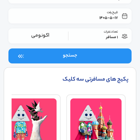
تاریخ رفت
1405-5-17
تعداد نفرات
اکونومی
1 مسافر
جستجو
پکیج های مسافرتی سه کلیک