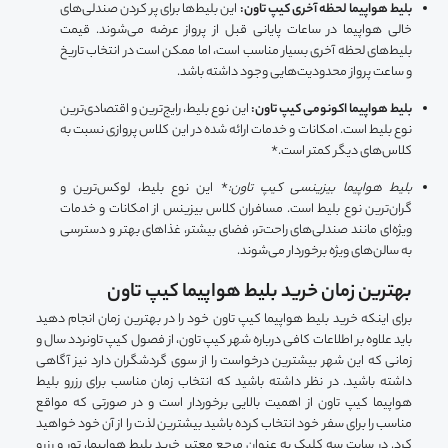
بلیط هواپیما لحظه آخری کیپ تاون:
این بلیط‌ها برای پر کردن صندلی‌های
خالی هواپیما در ساعات پایانی قبل از پرواز عرضه می‌شوند. قیمت
بلیط‌های لحظه آخری بسیار مناسب است، اما ممکن است در انتخاب تاریخ
و ساعت پرواز محدودیت‌هایی وجود داشته باشد.
بلیط هواپیما اکونومی کیپ تاون:
این نوع بلیط، رایج‌ترین و اقتصادی‌ترین
نوع بلیط است. امکانات و خدمات ارائه شده در این کلاس پروازی نسبت به
کلاس‌های دیگر کمتر است.*
بلیط هواپیما بیزینسی کیپ تاون:
* این نوع بلیط، لوکس‌ترین و
گران‌ترین نوع بلیط است. مسافران کلاس بیزینس از امکانات و خدمات
ویژه‌ای مانند صندلی‌های راحت‌تر، فضای بیشتر، غذاهای بهتر و دسترسی
به سالن‌های ویژه برخوردار می‌شوند.
بهترین زمان خرید بلیط هواپیما کیپ تاون
برای اینکه خرید بلیط هواپیما کیپ تاون خود را در بهترین زمان انجام دهید
باید علاوه بر اطلاعات کافی درباره شهر کیپ تاون، از فصول کیپ تاونردد سال و
زمانی که این شهر بیشترین درخواست را از سوی گردشگران دارد نیز آگاهی
داشته باشید. در نظر داشته باشید که انتخاب زمان مناسب برای رزرو بلیط
هواپیما کیپ تاون از اهمیت بالایی برخوردار است و در صورتی که مواقع
مناسب را برای سفر خود انتخاب کرده باشید بیشترین لذت را از آن خود خواهید
کرد. در سایت سه کلیک به عنوان مرجع معتبر خرید بلیط هواپیما، تور و رزرو