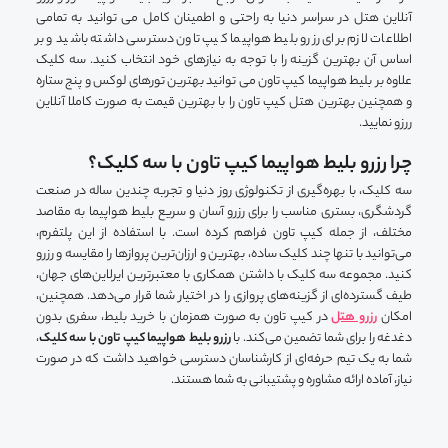
آنلاین هتل در سراسر دنیا به راحتی و اطمینان کامل می توانید به تمامی
اطلاعات لازم برای رزرو بلیط هواپیما کیپ تاون دسترسی داشته باشید و بر
اساس آن بهترین گزینه را با توجه به نیازهای خود انتخاب کنید. سه کلیک
علاوه بر بلیط هواپیما کیپ تاون می توانید بهترین تورهای لوکس و پنج ستاره
و همچنین بهترین هتل کیپ تاون را با بهترین قیمت به صورت کاملا آنلاین
ررزو نمایید.
چرا رزرو بلیط هواپیما کیپ تاون با سه کلیک؟
سه کلیک، با بهره‌گیری از تکنولوژی روز دنیا و تجربه چندین ساله در صنعت
گردشگری، بستری مناسب را برای رزرو آسان و سریع بلیط هواپیما به مقاصد
مختلف، از جمله کیپ تاون فراهم کرده است. با استفاده از این پلتفرم،
می‌توانید با تنها چند کلیک ساده، بهترین و ارزان‌ترین پروازها را مقایسه و رزرو
کنید. مجموعه سه کلیک با داشتن همکاری با معتبرترین ایرلاین‌های جهان،
طیف گسترده‌ای از گزینه‌های پروازی را در اختیار شما قرار می‌دهد. همچنین،
امکان
رزرو هتل
در کیپ تاون به صورت همزمان با خرید بلیط، سفری بدون
دغدغه را برای شما تضمین می‌کند. با
رزرو بلیط هواپیما کیپ تاون با سه کلیک
،
شما به یک تیم حرفه‌ای از کارشناسان دسترسی خواهید داشت که در صورت
نیاز، آماده ارائه مشاوره و پشتیبانی به شما هستند.