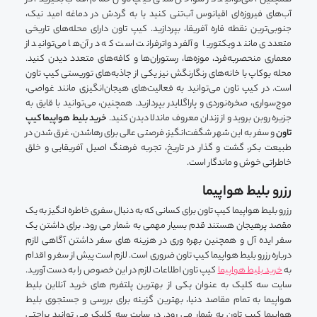
آب‌های فیروزه‌ای اقیانوس آب‌تنی کنید یا به گردش در دماغه امید نیک،
جنوبی‌ترین نقطه قاره آفریقا، بپردازید. کیپ تاون دارای محله‌های تاریخی
متعددی مانند ویکتوریا و آلفرد واترفرانت است که در آن‌ها می‌توانید از
معماری منحصربه‌فرد، موزه‌ها، رستوران‌ها و کافه‌های متعدد دیدن کنید.
محله بوکاپ با خانه‌های رنگارنگش نیز یکی از جاذبه‌های توریستی کیپ تاون
است. در کیپ تاون می‌توانید به فعالیت‌های هیجان‌انگیزی مانند غواصی،
موج‌سواری، صخره‌نوردی و پاراگلایدر بپردازید. همچنین، می‌توانید با قایق به
جزیره روبن بروید و از زندان معروف ماندلا دیدن کنید.
خرید بلیط هواپیما کیپ
تاون
و سفر به این شهر شگفت‌انگیز، فرصتی عالی برای رهاشدن، غرق شدن در
طبیعت بکر، گشت و گذار در تاریخ، تجربه فرهنگ اصیل آفریقایی و خلق
خاطراتی خوش و ماندگار است.
رزرو بلیط هواپیما
رزرو بلیط هواپیما کیپ تاون برای کسانی که به دنبال سفری خاطره انگیز به یک
مقصد پرهیجان هستند قدم بسیار مهمی به شمار می رود. برای داشتن یک
سفر ایده آل و همچنین بهره وری در هزینه های سفر داشتن آگاهی لازم
درباره رزرو بلیط هواپیما کیپ تاون ضروری است. لازم است پیش از سفر و اقدام
به
خرید بلیط هواپیما
کیپ تاون اطلاعات لازم در این خصوص را به دست آورید.
سایت سه کلیک به عنوان یکی از بهترین پلتفرم های خرید آنلاین بلیط
هواپیما به تمام مقاصد دنیا، بهترین گزینه برای بررسی و جستجوی بلیط
هواپیما کیپ تاون به شمار می رود. در سایت سه کلیک می توانید براحتی