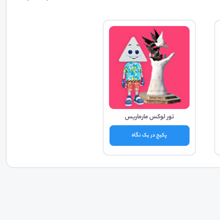
تور لوکس مارماریس
پکیج در یک نگاه