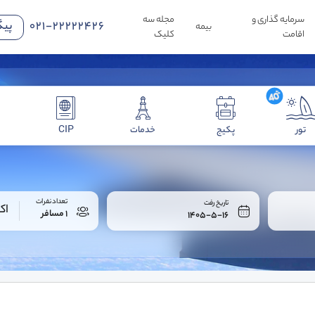
سرمایه گذاری و
مجله سه
021-22222426
پیگ
بیمه
اقامت
کلیک
تور
پکیج
خدمات
CIP
تعداد نفرات
تاریخ رفت
اک
1 مسافر
1405-5-16