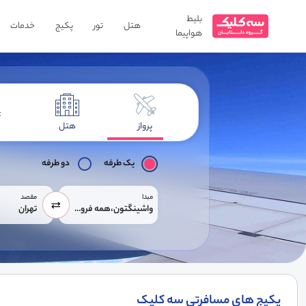
بلیط
هتل
تور
پکیج
خدمات
هواپیما
پرواز
هتل
یک طرفه
دو طرفه
مبدا
مقصد
واشینگتون،همه فرودگاه ها
تهران
پکیج های مسافرتی سه کلیک