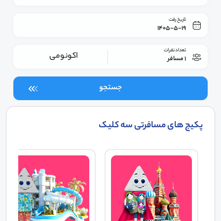
تاریخ رفت
1405-5-19
تعداد نفرات
اکونومی
1 مسافر
جستجو
پکیج های مسافرتی سه کلیک