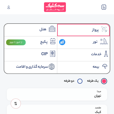
هتل
پرواز
تور
پکیج
از امروز تا نوروز
خدمات
CIP
بیمه
سرمایه گذاری و اقامت
یک طرفه
دو طرفه
مبدا
تهران
مقصد
کبک