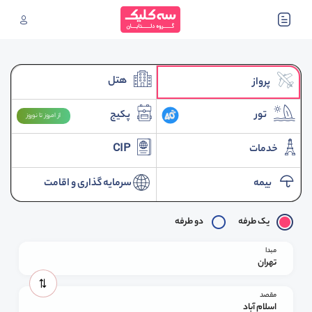
هتل
پرواز
تور
پکیج
از امروز تا نوروز
خدمات
CIP
بیمه
سرمایه گذاری و اقامت
یک طرفه
دو طرفه
مبدا
تهران
مقصد
اسلام آباد