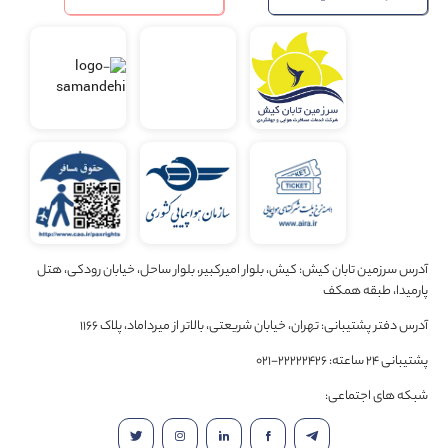
آدرس سرزمین تابان کیش: کیش، بلوار امیرکبیر، بلوار ساحل، خیابان رودکی، هتل
پارمیدا، طبقه همکف
آدرس دفتر پشتیبانی: تهران، خیابان شریعتی، بالاتر از میرداماد، پلاک 1166
پشتیبانی 24 ساعته: 22222426-021
شبکه های اجتماعی: