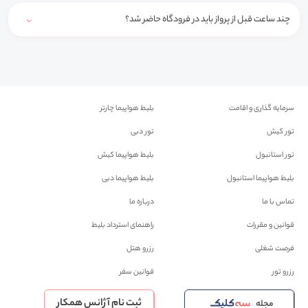
چند ساعت قبل از پرواز باید در فرودگاه حاضر شد؟
سرمایه گذاری و اقامت
بلیط هواپیما چارتر
تور کیش
تور دبی
تور استانبول
بلیط هواپیما کیش
بلیط هواپیما استانبول
بلیط هواپیما دبی
تماس با ما
درباره ما
قوانین و مقررات
راهنمای استرداد بلیط
فرصت شغلی
رزرو هتل
رزرو تور
قوانین سفر
ثبت نام آژانس همکار
مجله