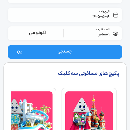
تاریخ رفت
1405-5-19
تعداد نفرات
اکونومی
1 مسافر
جستجو
پکیج های مسافرتی سه کلیک