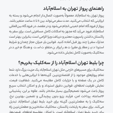
راهنمای پرواز تهران به اسلام‌آباد
پرواز تهران به اسلام‌آباد معمولاً به‌صورت اتصال‌دار انجام می‌شود و بسته به
ایرلاینی که انتخاب می‌کنید، مدت سفر می‌تواند بین ۶ تا 8 ساعت متغیر باشد.
پرواز از فرودگاه امام خمینی انجام می‌شود و در مقصد، در فرودگاه بین‌المللی
اسلام‌آباد فرود می‌آید که مجهز به امکانات کامل مسافرتی است. برای سفر به
پاکستان داشتن پاسپورت معتبر و دریافت ویزا الزامی است، بنابراین بهتر است
مدارک سفر را چند روز قبل آماده کنید. قوانین بار، میزان مجاز چمدان و شرایط
استرداد نیز مطابق مقررات هر ایرلاین متفاوت است و هنگام خرید در
سه‌کلیک به‌صورت کامل نمایش داده می‌شود.
چرا بلیط تهران اسلام‌آباد را از سه‌کلیک بخریم؟
سه‌کلیک برای مسیرهای خارجی مثل تهران اسلام‌آباد یک مزیت بزرگ دارد: شما
تمام پروازهای موجود را از اقتصادی‌ترین گزینه‌ها تا ایرلاین‌هایی با خدمات
کامل در یک صفحه و با جزئیات کامل مقایسه می‌کنید. شفافیت قیمت،
نمایش ظرفیت لحظه‌ای، قوانین دقیق استرداد و بار و امکان انتخاب سریع
پرواز باعث می‌شود تصمیم‌گیری بسیار ساده‌تر باشد. علاوه بر این، پشتیبانی
۲۴ساعته، پرداخت امن، فرآیند رزرو بدون پیچیدگی و تضمین بهترین نرخ،
سه‌کلیک را به مطمئن‌ترین گزینه برای خرید بلیط تهران اسلام‌آباد تبدیل
می‌کند. برای سفر به پایتخت پاکستان، سه‌کلیک ساده‌ترین و مطمئن‌ترین راه
برای خرید بلیط تهران اسلام‌آباد است. با امکان مقایسه لحظه‌ای قیمت‌ها،