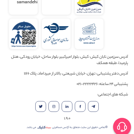
آدرس سرزمین تابان کیش: کیش، بلوار امیرکبیر، بلوار ساحل، خیابان رودکی، هتل
پارمیدا، طبقه همکف
آدرس دفتر پشتیبانی: تهران، خیابان شریعتی، بالاتر از میرداماد، پلاک 1166
پشتیبانی 24 ساعته: 22222426-021
شبکه های اجتماعی:
1.9.0
©تمامی حقوق این سایت متعلق به آژانس مسافرتی
می باشد.