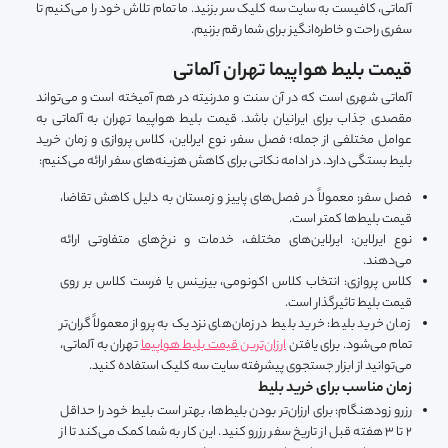
آلماتی، کافیست به سایت سه کلیک سر بزنید. ما تمام تلاش خود را می‌کنیم تا
سفری راحت و خاطره‌انگیز برای شما رقم بزنیم.
قیمت بلیط هواپیما تهران آلماتی
آلماتی شهری است که در آن سنت و مدرنیته در هم آمیخته‌ است و می‌تواند
مقصدی جذاب برای ایرانیان باشد. قیمت بلیط هواپیما تهران به آلماتی به
عوامل مختلفی از جمله؛ فصل سفر، نوع ایرلاین، کلاس پروازی و زمان خرید
بلیط بستگی دارد. در ادامه نکاتی برای کاهش هزینه‌های سفر ارائه می‌کنیم:
فصل سفر: معمولاً در فصل‌های پاییز و زمستان به دلیل کاهش تقاضا،
قیمت بلیط‌ها کمتر است.
نوع ایرلاین: ایرلاین‌های مختلف، خدمات و نرخ‌های متفاوتی ارائه
می‌دهند.
کلاس پروازی: انتخاب کلاس اکونومی، بیزینس یا فرست کلاس بر روی
قیمت بلیط تاثیرگذار است.
زمان خرید بلیط: خرید بلیط در زمان‌های نزدیک به پرواز معمولاً گران‌تر
تمام می‌شود. برای یافتن
ارزان‌ترین قیمت بلیط هواپیما
تهران به آلماتی،
می‌توانید از ابزار جستجوی پیشرفته سایت سه کلیک استفاده کنید.
زمان مناسب برای خرید بلیط
رزرو زودهنگام: برای ارزان‌تر بودن بلیط‌ها، بهتر است بلیط خود را حداقل
۲ تا ۳ هفته قبل از تاریخ سفر رزرو کنید. این کار به شما کمک می‌کند تا از