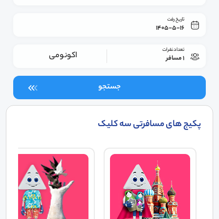
تاریخ رفت
1405-5-16
تعداد نفرات
اکونومی
1 مسافر
جستجو
پکیج های مسافرتی سه کلیک