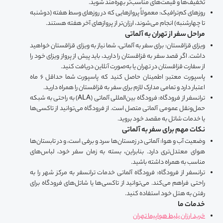
تخفیف‌ها و قیمت‌های مناسب‌تر بهره‌مند شوید.
روزهای کم‌ترافیک: معمولاً پروازهایی که در روزهای وسط هفته (دوشنبه
تا چهارشنبه) انجام می‌شوند، ارزان‌تر از پروازهای آخر هفته هستند.
مراحل سفر از تهران به آلماتی
ویزای قزاقستان: برای سفر به آلماتی، شما نیاز به ویزای قزاقستان خواهید
داشت. اگر قصد سفر به قزاقستان را دارید، باید پیش از پرواز ویزای خود را
از سفارت قزاقستان در تهران یا به‌صورت آنلاین دریافت کنید.
پاسپورت معتبر: اطمینان حاصل کنید که پاسپورت شما حداقل ۶ ماه
اعتبار دارد و تمامی مدارک لازم برای سفر به قزاقستان را همراه دارید.
ترانسفر از فرودگاه: فرودگاه بین‌المللی آلماتی (ALA) به راحتی به شبکه
حمل‌ونقل عمومی آلماتی متصل است. از فرودگاه می‌توانید از تاکسی‌ها
یا خدمات شاتل به مقصد خود بروید.
نکات مهم برای سفر به آلماتی
وضعیت آب و هوا: آلماتی در زمستان‌ها سرد و برفی است، و در تابستان‌ها
هوای معتدل‌تری دارد. بنابراین، بسته به زمان سفر خود، لباس‌های
مناسب به همراه داشته باشید.
ترانسفر از فرودگاه: فرودگاه آلماتی خدمات ترانسفر به مرکز شهر را به
راحتی فراهم می‌کند. می‌توانید از تاکسی‌ها یا شاتل‌های فرودگاه برای
رفتن به هتل خود استفاده کنید.
خدمات ما
خرید ارزان بلیط هواپیما تهران