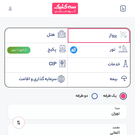
هتل
پرواز
تور
پکیج
از امروز تا نوروز
خدمات
CIP
بیمه
سرمایه گذاری و اقامت
یک طرفه
دو طرفه
مبدا
تهران
مقصد
آلماتی