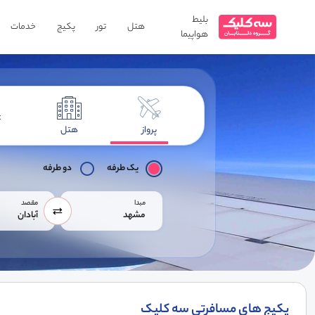
بلیط
هتل
تور
پکیج
خدمات
هواپیما
پرواز
هتل
یک طرفه
دو طرفه
مبدا
مقصد
مشهد
آبادان
پکیج های مسافرتی سه کلیک