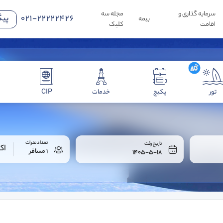
سرمایه گذاری و
مجله سه
021-22222426
پیگ
بیمه
اقامت
کلیک
تور
پکیج
خدمات
CIP
تعداد نفرات
تاریخ رفت
اک
1 مسافر
1405-5-18