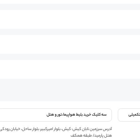
تکمیلی
سه کلیک خرید بلیط هواپیما،تور و هتل
آدرس سرزمین تابان کیش: کیش، بلوار امیرکبیر، بلوار ساحل، خیابان رودکی
هتل پارمیدا، طبقه همکف