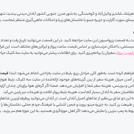
وهرشاد، شاندیز، وکیل‌آباد و کوه‌سنگی، به شهر مدرن جنوبی کشور، آبادان دیدنی ببندید؛ تنها
کلیسای سورت گاراپت و جزیره مینو با نخلستان‌های زیبا و امکانات ماهی‌گیری منتظر شماست. ب
است به قسمت رزرواسیون این سایت مراجعه کنید. در این قسمت می‌توانید تاریخ رفت و تعداد
ستمی، با امکان مرتب‌سازی بر اساس قیمت، ساعت پرواز و ایرلاین‌های مختلف است. این فراین
زانترین پرواز
، سفرتان را برنامه‌ریزی کنید. برای اطلاعات بیشتر می‌توانید به سایت سه کلیک مراجع
ن فراهم کرده است. به‌طور کلی مراحل رزرو بلیط در سایت به‌راحتی انجام می‌شود؛ ابتدا
قیمت ب
تر آمدن میزان هزینه سفر، از بین گزینه‌های موجود ارائه‌شده در سایت سه کلیک، بلیط هواپیم
 و بیزینس، هزینه سفر شما را افزایش می‌دهد. ضمنا اگر گرمای هوا برای‌تان چندان آزارده
 متقاضیان سفر به آبادان بسیار کم است، هزینه بلیط پرواز، اقامت و تفریحات نیز پایین می‌آید.
 این دو غذای بی‌نظیر، از غذاهای اصیل آبادان است. در آبادان می‌توانید پرطرفدارترین غذاهای
 طبیعت پر کنید، به جزیره مینو بروید و ضمن آشنایی با فرهنگ مردم محلی، نخلستان‌ها را 
وط به پمپ بنزین را نمایش می‌دهد؛ اگر اهل موزه‌گردی هستید، به این موزه هم سر بزنید. با 