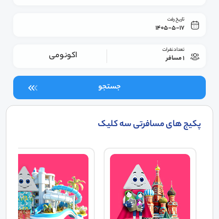
تاریخ رفت
1405-5-17
تعداد نفرات
اکونومی
1 مسافر
جستجو
پکیج های مسافرتی سه کلیک