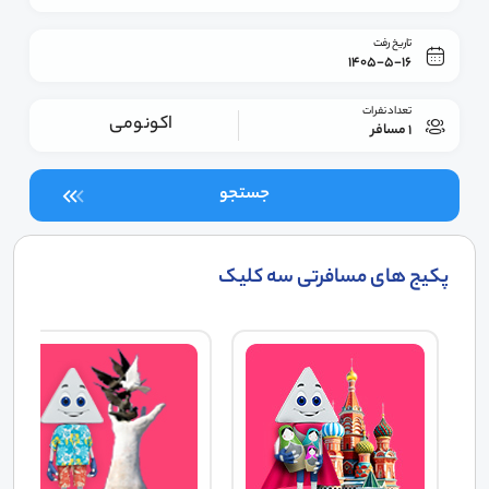
تاریخ رفت
1405-5-16
تعداد نفرات
اکونومی
1 مسافر
جستجو
پکیج های مسافرتی سه کلیک