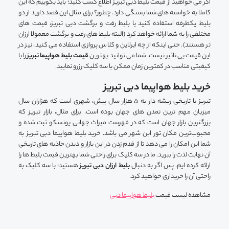
اگر می خواهید از قیمت بلیط دبی تبریز اطلاع کسب کنید؛ باید بگوییم که این
کاملا به خواسته های شما بستگی دارد. چطور؟ برای مثال این قصد دارید از دو
بلیط یکطرفه استفاده کنید یا بلیط رفت و برگشت دبی تبریز، قیمت های
مختلفی را به شما ارائه خواهد کرد (البته بلیط های رفت و برگشت معمولا ارزان
تر هستند). حتی اینکه از چه ایرلاین و کلاس پروازی استفاده می کنید، نیز در
این قیمت بی تاثیر نیست. شما می توانید بهترین
قیمت بلیط هواپیما تبریز
را با
کیفیتی مناسب در کمترین زمان ممکن با سه کلیک رزرو نمایید.
خرید بلیط هواپیما دبی تبریز
تبریز با تاریخی ریشه دار به 5 هزار سال پیش، شهری است که هزاران سال
میزبان مهم ترین تمدن های جهان بوده است. برای مثال، بازار تبریز که
بزرگترین بازار جهان است که در فهرست میراث جهانی یونسکو ثبت شده و
محبوب‌ترین مکان تور این شهر می باشد. خرید بلیط هواپیما دبی تبریز به
شما این امکان را می دهد تا از قدم زدن در این بازار و دیدن جاذبه های تاریخی
آن نهایت لذت را ببرید. ما در سه کلیک برای راحتی شما بهترین قیمت بلیط ها را
ارائه کرده ایم. پس اگر به دنبال
بلیط ارزان دبی تبریز
هستید؛ با سه کلیک به
راحتی آن را خریداری خواهید کرد.
مشاهده لیست قیمت
بلیط هواپیما دبی