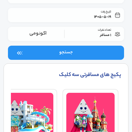
تاریخ رفت
1405-5-19
تعداد نفرات
اکونومی
1 مسافر
جستجو
پکیج های مسافرتی سه کلیک