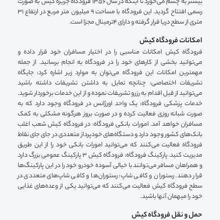
بیشتر به چشم می‌خورد تا اینکه در سال 1356 فرودگاه جزیره کیش به صورت
رسمی ‌افتتاح گردید. این فرودگاه با مساحت 9 میلیون متر مربع در ارتفاع 31
متری از سطح دریا قرار گرفته و دارای 4‌ترمینال مجزا است.
امکانات فرودگاه کیش
فرودگاه کیش امکانات مناسبی را در اختیار مسافران خود قرار داده و
می‌توانید بخشی از کارهای خود را در فرودگاه به انجام برسانید. از جمله
مهمترین امکانات این فرودگاه می‌توان به موارد زیر اشاره کرد: جایگاه
تشریفات اختصاصی: چنانچه تمایل به داشتن تشریفات داشته باشید
می‌توانید از قبل اقدام به رزرو تشریفات نموده و از این خدمات برخوردار شوید.
خدمات پزشکی فرودگاه: یک واحد اورژانس در فرودگاه وجود دارد که به
صورت شبانه روزی فعالیت کرده و در صورت بروز هرگونه مشکلی به کمک
مسافران خواهد آمد. امورات بانکی فرودگاه: در فرودگاه کیش شعب اغلب
بانک‌های کشور وجود دارد و دستگاه‌های خودپرداز متعددی در جای جای نقاط
فرودگاه فعالیت می‌کنند که می‌توانید امورات بانکی خود را از این طریق
مدیریت کنید. پارکینگ فرودگاه: فرودگاه کیش 3 پارکینگ عمومی بزرگ دارد
و همراهان مسافر می‌توانند با خیالی آسوده خودرو خود را در این پارکینگ‌ها
قرار دهند. رستوران و کافی شاپ: رستوران‌ها و کافی شاپ‌های متعددی در
سطح فرودگاه کیش فعالیت می‌کنند که می‌توانید یکی از وعده‌های غذایی
خود را میهمان آنها باشید.
حمل و نقل فرودگاه کیش