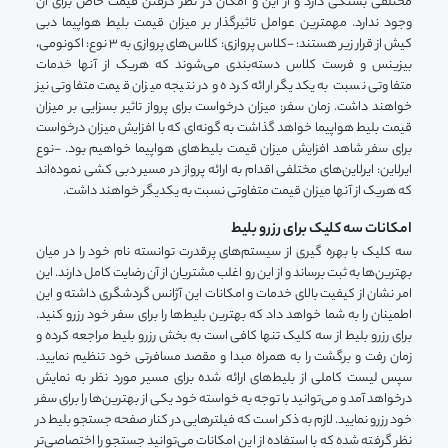
مختلفی بستگی دارد و از این و امکان در نظر گرفتن قیمت خاص برای آن
وجود ندارد. مهمترین عوامل تاثیرگذار بر میزان قیمت بلیط هواپیما دبی
کیش از قرار زیر هستند: -کلاس پروازی: کلاس‌های پروازی به 3 نوع: اکونومی،
بیزینس و فرست کلاس دسته‌بندی می‌شوند که هریک از آنها خدمات
متفاوتی نسبت به یکدیگر ارائه کرده و در نتیجه میزان قیمت متفاوتی نیز
خواهند داشت. زمان سفر: میزان درخواست برای پرواز تاثیر بسزایی بر میزان
قیمت بلیط هواپیما خواهد گذاشت به گونه‌ای که با افزایش میزان درخواست
برای سفر شاهد افزایش میزان قیمت بلیط‌های هواپیما خواهیم بود. -نوع
ایرلاین: ایرلاین‌های مختلفی اقدام به ارائه پرواز در مسیر دبی کشی نموده‌اند
که هریک از آنها میزان قیمت متفاوتی نسبت به یکدیگر خواهند داشت.
امکانات سه کلیک برای رزرو بلیط
سه کلیک با بهره گیری از سیستم‌های پرقدرت توانسته نام خود را در میان
بهترین‌ها به ثبت برساند و از این رو اغلب مشتریان از آن رضایت کامل دارند. این
امر نشان از کیفیت بالای خدمات و امکانات این آژانس گردشگری داشته و این
اطمینان را به شما خواهد داد که بهترین بلیط‌ها را برای سفر خود رزرو کنید.
برای رزرو بلیط از سه کلیک تنها کافی است به بخش رزرو بلیط مراجعه کرده و
زمان رفت و برگشت را به همراه مبدا و مقصد مسافرتی خود تنظیم نمایید.
سپس لیست کاملی از بلیط‌های ارائه شده برای مسیر مورد نظر به نمایش
درخواهد آمد و می‌توانید با توجه به خواسته خود یکی از بهترین‌ها را برای سفر
خود رزرو نمایید. لازم به ذکر است که فیلترهایی در کنار صفحه جستجو بلیط در
نظر گرفته شده که با استفاده از این امکانات می‌توانید جستجو را اختصاصی‌تر