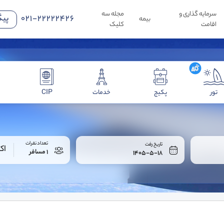
سرمایه گذاری و
مجله سه
021-22222426
پیگ
بیمه
اقامت
کلیک
تور
پکیج
خدمات
CIP
تعداد نفرات
تاریخ رفت
اک
1 مسافر
1405-5-18