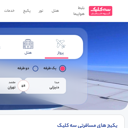
بلیط
هتل
تور
پکیج
خدمات
هواپیما
پرواز
هتل
یک طرفه
دو طرفه
مبدا
مقصد
دنیزلی
تهران
پکیج های مسافرتی سه کلیک