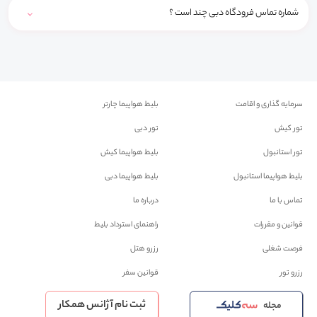
شماره تماس فرودگاه دبی چند است ؟
سرمایه گذاری و اقامت
بلیط هواپیما چارتر
تور کیش
تور دبی
تور استانبول
بلیط هواپیما کیش
بلیط هواپیما استانبول
بلیط هواپیما دبی
تماس با ما
درباره ما
قوانین و مقررات
راهنمای استرداد بلیط
فرصت شغلی
رزرو هتل
رزرو تور
قوانین سفر
ثبت نام آژانس همکار
مجله