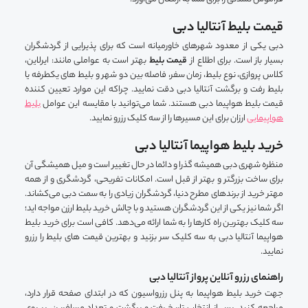
قیمت بلیط آنتالیا دبی
دبی یکی از معدود شهرهای خاورمیانه است که برای پذیرایی از گردشگران
بسیار باز است. برای اطلاع از
قیمت بلیط
بهتر است به عواملی مانند: ایرلاین،
کلاس پروازی، نوع بلیط، زمان سفر، فاصله بین دو شهر و بلیط های یکطرفه یا
بلیط رفت و برگشت آنتالیا دبی دقت نمایید. چراکه این موارد تعیین کننده
قیمت بلیط هواپیما دبی هستند. شما می‌توانید با مقایسه این عوامل
بلیط
هواپیمایی
ارزان برای این مسیرها را از سه کلیک رزرو نمایید.
خرید بلیط هواپیما آنتالیا دبی
منظره شهری دبی همیشه گذرا و دائما در حال تغییر است و میل همیشگی آن
برای ساخت بزرگتر و بهتر از قبل است. امکانات تفریحی، گردشگری و از همه
مهتر خرید از برندهای مطرح دنیا، گردشگران زیادی را به سمت دبی می‌کشاند.
اگر شما نیز یکی از این گردشگران هستید و با چالش خرید بلیط ارزن مواجه اید؛
سه کلیک بهترین راه کارها را به شما ارائه می‌دهد. کافی است برای خرید بلیط
هواپیما آنتالیا دبی به سه کلیک سر بزنید و بهترین قیمت های بلیط را رزرو
نمایید.
راهنمای رزرو آنلاین پرواز آنتالیا دبی
جهت خرید بلیط هواپیما به پنل رزرواسیون که در ابتدای صفحه قرار دارد،