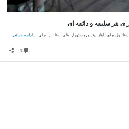
38
انبول برای ناهار بهترین رستوران های استانبول برای …
ادامه خواندن
تا
از
دیدگاه
0
بهترین
رستورا
های
استانبو
دنیایی
خوشمز
برای
هر
سلیقه‌
و
ذائقه
ای