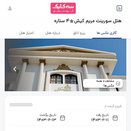
هتل سورینت مریم کیش
4 ستاره
گالری عکس ها
رزرو اتاق
درباره هتل
امتیاز هتل
قوانین
مشاهده همه
عکس‌ها
شروع قیمت از
تاریخ رفت
تاریخ برگشت
1403-2-13
1403-2-11