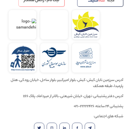
ثبت نام آژانس همکار
مجله
آدرس سرزمین تابان کیش: کیش، بلوار امیرکبیر، بلوار ساحل، خیابان رودکی، هتل
پارمیدا، طبقه همکف
آدرس دفتر پشتیبانی: تهران، خیابان شریعتی، بالاتر از میرداماد، پلاک 1166
پشتیبانی 24 ساعته: 22222426-021
شبکه های اجتماعی: