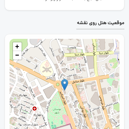
پارکینگ با ظرفیت محدود رایگان، اینترنت در لابی هتل با حجم
نامحدود رایگان اشاره کرد . لازم به ذکر است که امکانات کامل
هتل در بخش امکانات هتل همین صفحه به صورت کامل ذکر
موقعیت هتل روی نقشه
شده است
سوالات متداول در مورد هتل
+
سورینت مریم کیش
−
1- هزینه رزرو هتل مریم کیش چقدر است؟
هزینه رزرو
هتل سورینت مریم کیش
بسته به انتخاب نوع اتاق،
تعداد نفرات و تاریخ رزرو، مدت زمان اقامت متغیر است.
جهت کسب اطلاعات بیشتر می توانید به صفحه رزرو هتل
مریم کیش سه کلیک مراجعه کرده و از قیمت
رزرو هتل
متناسب با تاریخ سفر و تعداد نفرات مطلع شوید.
2-آدرس هتل مریم کیش کجاست؟
هتل 4 ستاره مریم کیش در میدان امیرکبیر جزیره کیش قرار
دارد
3- هتل مریم کیش چه اتاق هایی دارد؟